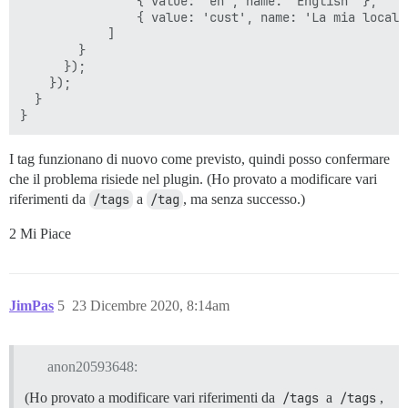
                { value: 'en', name: 'English' },

                { value: 'cust', name: 'La mia locale 
            ]

        }

      });

    });

  }

I tag funzionano di nuovo come previsto, quindi posso confermare
che il problema risiede nel plugin. (Ho provato a modificare vari
riferimenti da
/tags
a
/tag
, ma senza successo.)
2 Mi Piace
JimPas
5
23 Dicembre 2020, 8:14am
anon20593648:
(Ho provato a modificare vari riferimenti da
/tags
a
/tags
,