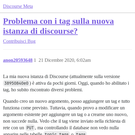
Discourse Meta
Problema con i tag sulla nuova
istanza di discourse?
Contribuisci
Bug
anon20593648
1
21 Dicembre 2020, 6:02am
La mia nuova istanza di Discourse (attualmente sulla versione
38950840e0
) è attiva da pochi giorni. Oggi, quando ho abilitato i
tag, ho subito riscontrato diversi problemi.
Quando creo un nuovo argomento, posso aggiungere un tag e tutto
funziona come previsto. Tuttavia, quando provo a modificare un
argomento esistente per aggiungere un tag o a crearne uno nuovo,
non succede nulla. Vedo che il tag viene inviato nella richiesta di
rete con un
PUT
, ma controllando il database non vedo nulla
apparire nelle tabelle
topic_tags
o
tags
.