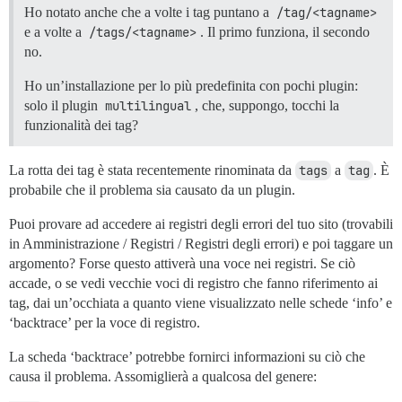
Ho notato anche che a volte i tag puntano a
/tag/<tagname>
e a volte a
/tags/<tagname>
. Il primo funziona, il secondo
no.
Ho un’installazione per lo più predefinita con pochi plugin:
solo il plugin
multilingual
, che, suppongo, tocchi la
funzionalità dei tag?
La rotta dei tag è stata recentemente rinominata da
tags
a
tag
. È
probabile che il problema sia causato da un plugin.
Puoi provare ad accedere ai registri degli errori del tuo sito (trovabili
in Amministrazione / Registri / Registri degli errori) e poi taggare un
argomento? Forse questo attiverà una voce nei registri. Se ciò
accade, o se vedi vecchie voci di registro che fanno riferimento ai
tag, dai un’occhiata a quanto viene visualizzato nelle schede ‘info’ e
‘backtrace’ per la voce di registro.
La scheda ‘backtrace’ potrebbe fornirci informazioni su ciò che
causa il problema. Assomiglierà a qualcosa del genere: