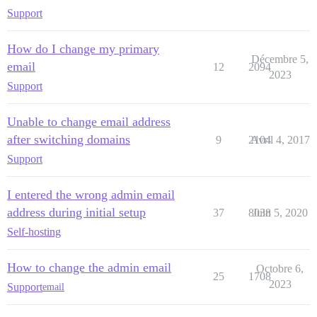
Support
How do I change my primary
Décembre 5,
email
12
2094
2023
Support
Unable to change email address
after switching domains
9
2104
Avril 4, 2017
Support
I entered the wrong admin email
address during initial setup
37
8038
Juin 5, 2020
Self-hosting
How to change the admin email
Octobre 6,
25
1708
2023
Support
email