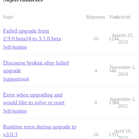
Sujet
Réponses
Vues
Activité
Failed upgrade from
Janvier 25,
2.9.0.beta14 to 3.1.0.beta
10
1244
2023
Self-hosting
Discourse broken after failed
Novembre 2,
upgrade
4
346
2024
Support
install
Error when upgrading and
Septembre 2,
would like to solve or reset
8
1384
2022
Self-hosting
Runtime error during upgrade to
Avril 19,
v3.0.3
16
1351
2023