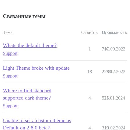
Связанные темы
Тема
Ответов
Просм.
Активность
Whats the default theme?
1
717
01.09.2023
Support
Light Theme broke with update
18
2239
28.12.2022
Support
Where to find standard
supported dark theme?
4
525
11.01.2024
Support
Unable to set a custom theme as
Default on 2.8.0.beta7
4
310
29.02.2024