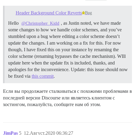
Header Background Color Reverts
Bug
Hello
, as Justin noted, we have made
@Christopher_Kidd
some changes to how we handle color schemes, and you’ve
stumbled upon a bug where editing a color scheme doesn’t
update the changes. I am working on a fix for this. For now
though, I have fixed this on your instance by renaming the
color scheme (renaming bypasses the cache mechanism). WIll
update here when the update fix is included, thanks, and
apologies for the inconvenience. Update: this issue should now
be fixed via
this commit
.
Если вы продолжаете сталкиваться с похожими проблемами в
последней версии Discourse или являетесь клиентом с
хостингом, пожалуйста, сообщите нам об этом.
JimPas
5
12.Август.2020 06:36:27