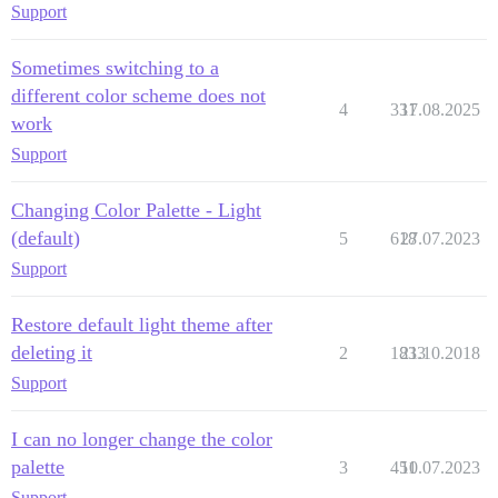
Support
Sometimes switching to a
different color scheme does not
4
331
17.08.2025
work
Support
Changing Color Palette - Light
(default)
5
618
27.07.2023
Support
Restore default light theme after
deleting it
2
1833
21.10.2018
Support
I can no longer change the color
palette
3
451
10.07.2023
Support