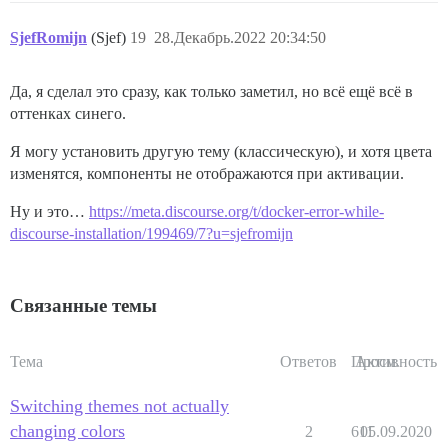
SjefRomijn
(Sjef)
19
28.Декабрь.2022 20:34:50
Да, я сделал это сразу, как только заметил, но всё ещё всё в
оттенках синего.
Я могу установить другую тему (классическую), и хотя цвета
изменятся, компоненты не отображаются при активации.
Ну и это…
https://meta.discourse.org/t/docker-error-while-
discourse-installation/199469/7?u=sjefromijn
Связанные темы
Тема
Ответов
Просм.
Активность
Switching themes not actually
changing colors
2
611
05.09.2020