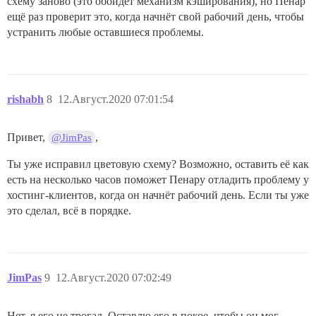
схему заново (это обойдет механизм кэширования), но Пенар
ещё раз проверит это, когда начнёт свой рабочий день, чтобы
устранить любые оставшиеся проблемы.
rishabh
8
12.Август.2020 07:01:54
Привет,
,
@JimPas
Ты уже исправил цветовую схему? Возможно, оставить её как
есть на несколько часов поможет Пенару отладить проблему у
хостинг-клиентов, когда он начнёт рабочий день. Если ты уже
это сделал, всё в порядке.
JimPas
9
12.Август.2020 07:02:49
Нет, я его не трогал. Оставлю его в покое, чтобы он мог