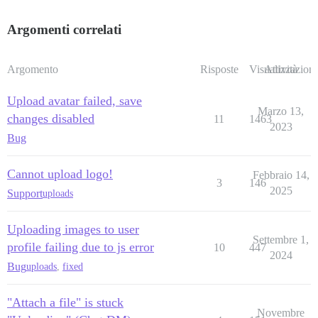
Argomenti correlati
Argomento
Risposte
Visualizzazioni
Attività
Upload avatar failed, save
Marzo 13,
changes disabled
11
1463
2023
Bug
Cannot upload logo!
Febbraio 14,
3
146
2025
Support
uploads
Uploading images to user
Settembre 1,
profile failing due to js error
10
447
2024
Bug
uploads
,
fixed
"Attach a file" is stuck
Novembre