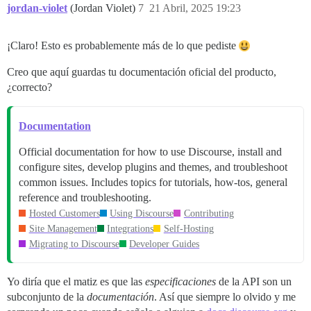
jordan-violet
(Jordan Violet)
7
21 Abril, 2025 19:23
¡Claro! Esto es probablemente más de lo que pediste
Creo que aquí guardas tu documentación oficial del producto,
¿correcto?
Documentation
Official documentation for how to use Discourse, install and
configure sites, develop plugins and themes, and troubleshoot
common issues. Includes topics for tutorials, how-tos, general
reference and troubleshooting.
Hosted Customers
Using Discourse
Contributing
Site Management
Integrations
Self-Hosting
Migrating to Discourse
Developer Guides
Yo diría que el matiz es que las
especificaciones
de la API son un
subconjunto de la
documentación
. Así que siempre lo olvido y me