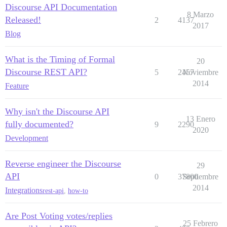
Discourse API Documentation
8 Marzo
Released!
2
4137
2017
Blog
What is the Timing of Formal
20
Discourse REST API?
5
2457
Noviembre
2014
Feature
Why isn't the Discourse API
13 Enero
fully documented?
9
2290
2020
Development
Reverse engineer the Discourse
29
API
0
37800
Septiembre
2014
Integrations
rest-api
,
how-to
Are Post Voting votes/replies
25 Febrero