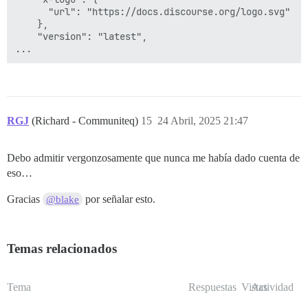
      "url": "https://docs.discourse.org/logo.svg"

    },

    "version": "latest",

RGJ
(Richard - Communiteq)
15
24 Abril, 2025 21:47
Debo admitir vergonzosamente que nunca me había dado cuenta de
eso…
Gracias
por señalar esto.
@blake
Temas relacionados
Tema
Respuestas
Vistas
Actividad