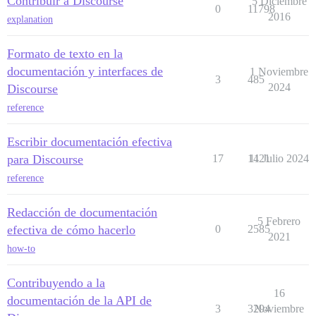
Contribuir a Discourse
5 Diciembre
0
11798
2016
explanation
Formato de texto en la
documentación y interfaces de
1 Noviembre
3
485
2024
Discourse
reference
Escribir documentación efectiva
para Discourse
17
1421
11 Julio 2024
reference
Redacción de documentación
5 Febrero
efectiva de cómo hacerlo
0
2585
2021
how-to
Contribuyendo a la
16
documentación de la API de
3
3294
Noviembre