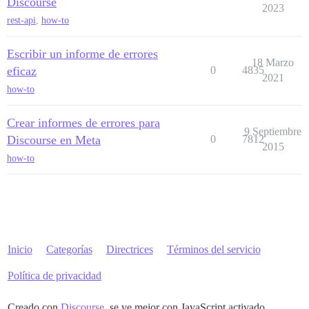
Discourse
2023
rest-api
,
how-to
Escribir un informe de errores
18 Marzo
eficaz
0
4835
2021
how-to
Crear informes de errores para
9 Septiembre
Discourse en Meta
0
7812
2015
how-to
Inicio
Categorías
Directrices
Términos del servicio
Política de privacidad
Creado con
Discourse
, se ve mejor con JavaScript activado