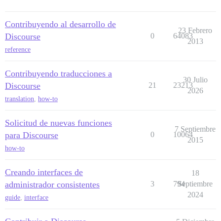
Contribuyendo al desarrollo de
23 Febrero
Discourse
0
64083
2013
reference
Contribuyendo traducciones a
30 Julio
Discourse
21
23213
2026
translation
,
how-to
Solicitud de nuevas funciones
7 Septiembre
para Discourse
0
10064
2015
how-to
Creando interfaces de
18
administrador consistentes
3
794
Septiembre
2024
guide
,
interface