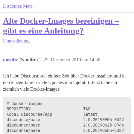
Discourse Meta
Alte Docker-Images bereinigen –
gibt es eine Anleitung?
Unterstützung
nordize
(Nordize)
1
22. Dezember 2019 um 14:36
Ich habe Discourse seit einiger Zeit über Docker installiert und in
den letzten Jahren viele Updates durchgeführt. Jetzt habe ich
ziemlich viele Docker-Images:
# docker images

REPOSITORY                      TAG                 I
local_discourse/app             latest              a
discourse/base                  2.0.20190906-0522   6
discourse/base                  2.0.20190625-0946   2
discourse/base                  2.0.20190505-2322   e