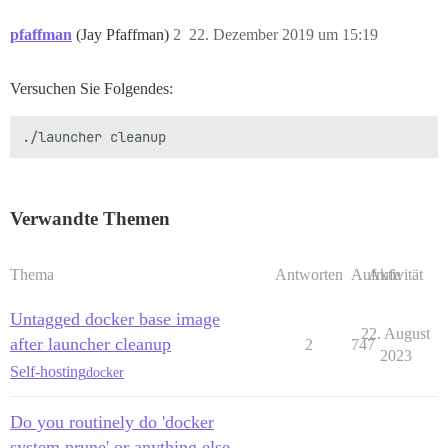
pfaffman
(Jay Pfaffman)
2
22. Dezember 2019 um 15:19
Versuchen Sie Folgendes:
Verwandte Themen
Thema
Antworten
Aufrufe
Aktivität
Untagged docker base image
22. August
after launcher cleanup
2
747
2023
Self-hosting
docker
Do you routinely do 'docker
system prune' or anything else