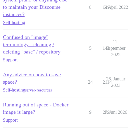
to maintain your Discourse
8
1494
6. April 2022
instances?
Self-hosting
Confused on "image"
11.
terminology - cleaning /
5
141
September
deleting "base" / repository
2025
Support
Any advice on how to save
26. Januar
space?
24
2114
2023
Self-hosting
server-resources
Running out of space - Docker
image is large?
9
279
1. Juni 2026
Support