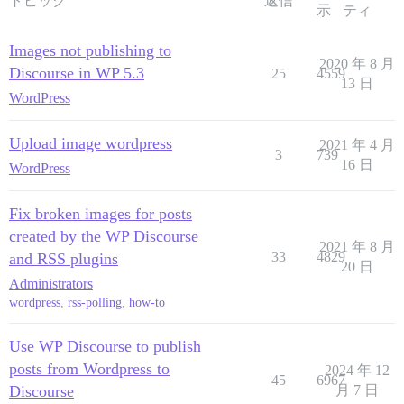
トピック
返信
示
ティ
Images not publishing to
2020 年 8 月
Discourse in WP 5.3
25
4559
13 日
WordPress
Upload image wordpress
2021 年 4 月
3
739
16 日
WordPress
Fix broken images for posts
created by the WP Discourse
2021 年 8 月
33
4829
and RSS plugins
20 日
Administrators
wordpress
,
rss-polling
,
how-to
Use WP Discourse to publish
posts from Wordpress to
2024 年 12
45
6967
Discourse
月 7 日