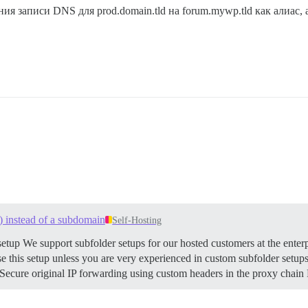
я записи DNS для prod.domain.tld на forum.mywp.tld как алиас, 
) instead of a subdomain
Self-Hosting
etup We support subfolder setups for our hosted customers at the enterp
his setup unless you are very experienced in custom subfolder setups. 
cure original IP forwarding using custom headers in the proxy chain R