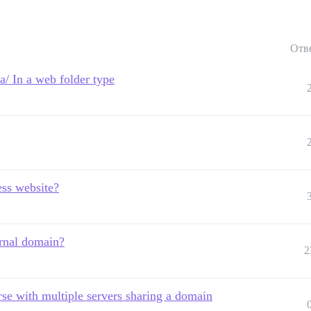
Отв
 In a web folder type
ess website?
ernal domain?
2
rse with multiple servers sharing a domain