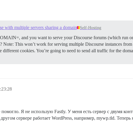
rse with multiple servers sharing a domain
Self-Hosting
DOMAIN=, and you want to serve your Discourse forums (which run on 
e: This won’t work for serving multiple Discourse instances from di
 different cookies. You’re going to need to send all traffic for the domain
:23:28
е помогло. Я не использую Fastly. У меня есть сервер с двумя кон
 На другом сервере работает WordPress, например, mywp.tld. Теперь