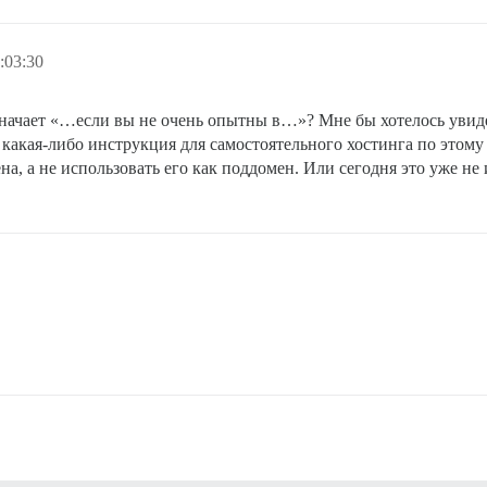
:03:30
начает «…если вы не очень опытны в…»? Мне бы хотелось увидет
и какая-либо инструкция для самостоятельного хостинга по этом
на, а не использовать его как поддомен. Или сегодня это уже н