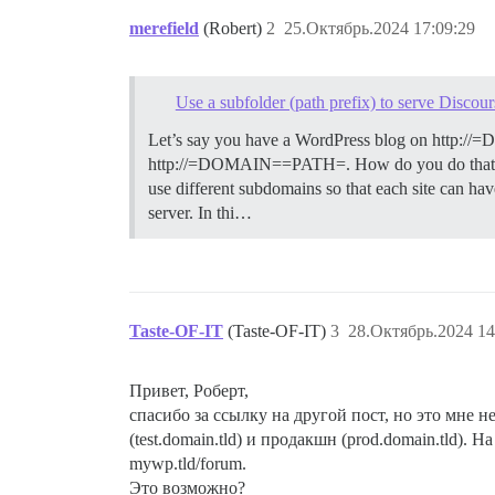
merefield
(Robert)
2
25.Октябрь.2024 17:09:29
Use a subfolder (path prefix) to serve Discou
Let’s say you have a WordPress blog on http://=
http://=DOMAIN==PATH=. How do you do that? Not
use different subdomains so that each site can have
server. In thi…
Taste-OF-IT
(Taste-OF-IT)
3
28.Октябрь.2024 14
Привет, Роберт,
спасибо за ссылку на другой пост, но это мне н
(test.domain.tld) и продакшн (prod.domain.tld).
mywp.tld/forum.
Это возможно?