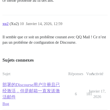
ce même problème au fil des ans.
xu2
(Xu2)
10
Janvier 14, 2026, 12:59
Il semble que ce soit un problème courant avec QQ Mail ! Ce n’est
pas un problème de configuration de Discourse.
Sujets connexes
Sujet
Réponses
Vues
Activité
部署的Discourse用户注册且已
经激活，但是邮箱一直发送激
Janvier 17,
6
181
活邮件
2026
Bug