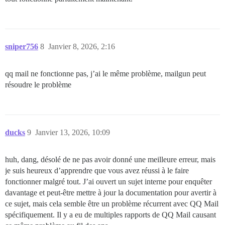
/usr/local/lib/ruby/gems/3.3.0/gems/bundler-2.6.4/lib
/usr/local/lib/ruby/gems/3.3.0/gems/bundler-2.6.4/lib
/usr/local/lib/ruby/gems/3.3.0/gems/bundler-2.6.4/lib
/usr/local/lib/ruby/gems/3.3.0/gems/bundler-2.6.4/lib
/usr/local/lib/ruby/gems/3.3.0/gems/bundler-2.6.4/lib
/usr/local/lib/ruby/gems/3.3.0/gems/bundler-2.6.4/lib
sniper756
8
Janvier 8, 2026, 2:16
/usr/local/lib/ruby/gems/3.3.0/gems/bundler-2.6.4/lib
/usr/local/lib/ruby/gems/3.3.0/gems/bundler-2.6.4/lib
/usr/local/lib/ruby/gems/3.3.0/gems/bundler-2.6.4/lib
qq mail ne fonctionne pas, j’ai le même problème, mailgun peut
/usr/local/lib/ruby/gems/3.3.0/gems/bundler-2.6.4/lib
résoudre le problème
/usr/local/lib/ruby/gems/3.3.0/gems/bundler-2.6.4/exe
/usr/local/lib/ruby/gems/3.3.0/gems/bundler-2.6.4/lib
/usr/local/lib/ruby/gems/3.3.0/gems/bundler-2.6.4/exe
/usr/local/bin/bundle:25:in `load'

ducks
9
Janvier 13, 2026, 10:09
huh, dang, désolé de ne pas avoir donné une meilleure erreur, mais
je suis heureux d’apprendre que vous avez réussi à le faire
fonctionner malgré tout. J’ai ouvert un sujet interne pour enquêter
davantage et peut-être mettre à jour la documentation pour avertir à
ce sujet, mais cela semble être un problème récurrent avec QQ Mail
spécifiquement. Il y a eu de multiples rapports de QQ Mail causant