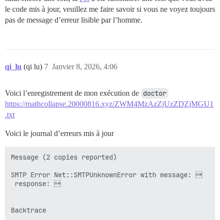
le code mis à jour, veuillez me faire savoir si vous ne voyez toujours
pas de message d’erreur lisible par l’homme.
qi_lu
(qi lu)
7
Janvier 8, 2026, 4:06
Voici l’enregistrement de mon exécution de
doctor
https://mathcollapse.20000816.xyz/ZWM4MzAzZjUzZDZjMGU1
.txt
Voici le journal d’erreurs mis à jour
Message (2 copies reported)

SMTP Error Net::SMTPUnknownError with message: 

 response: 

Backtrace
