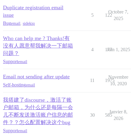
Duplicate registration email
Octobre 7,
issue
5
122
2025
Bug
email
,
sidekiq
Who can help me ? Thanks!有
没有人愿意帮我解决一下邮箱
4
177
Juin 1, 2025
问题？
Support
email
Email not sending after update
Novembre
11
1975
10, 2020
Self-hosting
email
我搭建了discourse，激活了账
户邮箱，为什么还是每隔一会
Janvier 8,
儿不断发送激活账户信息的邮
30
585
2026
件？？怎么配置解决这个bug
Support
email