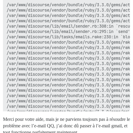
/var/www/discourse/vendor/bundle/ruby/3.3.0/gems/acti
/var/www/discourse/vendor/bundle/ruby/3.3.0/gems/acti
/var/www/discourse/vendor/bundle/ruby/3.3.0/gems/acti
/var/www/discourse/vendor/bundle/ruby/3.3.0/gems/acti
/var/www/discourse/lib/email/sender.rb:308:in `rescue 
/var/www/discourse/lib/email/sender.rb:295:in `send'

/var/www/discourse/lib/tasks/emails.rake:230:in `block
/var/www/discourse/vendor/bundle/ruby/3.3.0/gems/rake
/var/www/discourse/vendor/bundle/ruby/3.3.0/gems/rake
/var/www/discourse/vendor/bundle/ruby/3.3.0/gems/rake
/var/www/discourse/vendor/bundle/ruby/3.3.0/gems/rake
/var/www/discourse/vendor/bundle/ruby/3.3.0/gems/rake
/var/www/discourse/vendor/bundle/ruby/3.3.0/gems/rake
/var/www/discourse/vendor/bundle/ruby/3.3.0/gems/rake
/var/www/discourse/vendor/bundle/ruby/3.3.0/gems/rake
/var/www/discourse/vendor/bundle/ruby/3.3.0/gems/rake
/var/www/discourse/vendor/bundle/ruby/3.3.0/gems/rake
/var/www/discourse/vendor/bundle/ruby/3.3.0/gems/rake
/var/www/discourse/vendor/bundle/ruby/3.3.0/gems/rake
/var/www/discourse/vendor/bundle/ruby/3.3.0/gems/rake
/var/www/discourse/vendor/bundle/ruby/3.3.0/gems/rake
/var/www/discourse/vendor/bundle/ruby/3.3.0/gems/rake
Merci pour votre aide, mais je ne parviens toujours pas à résoudre le
/var/www/discourse/vendor/bundle/ruby/3.3.0/gems/rake
problème avec l’e-mail QQ, j’ai donc dû passer à l’e-mail gmail, et
bin/rake:13:in `<top (required)>'

tout fonctionne parfaitement maintenant.