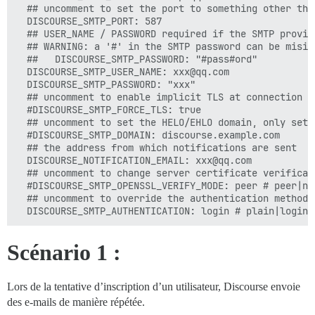
  ## uncomment to set the port to something other than
  DISCOURSE_SMTP_PORT: 587

  ## USER_NAME / PASSWORD required if the SMTP provid
  ## WARNING: a '#' in the SMTP password can be misin
  ##   DISCOURSE_SMTP_PASSWORD: "#pass#ord"

  DISCOURSE_SMTP_USER_NAME: xxx@qq.com

  DISCOURSE_SMTP_PASSWORD: "xxx"

  ## uncomment to enable implicit TLS at connection t
  #DISCOURSE_SMTP_FORCE_TLS: true

  ## uncomment to set the HELO/EHLO domain, only set 
  #DISCOURSE_SMTP_DOMAIN: discourse.example.com

  ## the address from which notifications are sent

  DISCOURSE_NOTIFICATION_EMAIL: xxx@qq.com

  ## uncomment to change server certificate verificati
  #DISCOURSE_SMTP_OPENSSL_VERIFY_MODE: peer # peer|non
  ## uncomment to override the authentication method

Scénario 1 :
Lors de la tentative d’inscription d’un utilisateur, Discourse envoie
des e-mails de manière répétée.