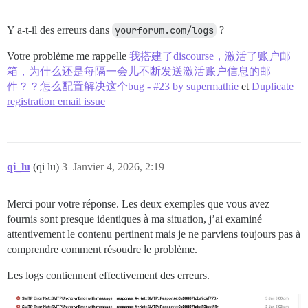
Y a-t-il des erreurs dans
yourforum.com/logs
?
Votre problème me rappelle
我搭建了discourse，激活了账户邮
箱，为什么还是每隔一会儿不断发送激活账户信息的邮
件？？怎么配置解决这个bug - #23 by supermathie
et
Duplicate
registration email issue
qi_lu
(qi lu)
3
Janvier 4, 2026, 2:19
Merci pour votre réponse. Les deux exemples que vous avez
fournis sont presque identiques à ma situation, j’ai examiné
attentivement le contenu pertinent mais je ne parviens toujours pas à
comprendre comment résoudre le problème.
Les logs contiennent effectivement des erreurs.