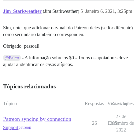
Jim_Starkweather
(Jim Starkweather)
5
Janeiro 6, 2021, 3:25pm
Sim, notei que adicionar o e-mail do Patreon deles (se for diferente)
como secundário também o correspondeu.
Obrigado, pessoal!
- A informação sobre os $0 - Todos os apoiadores deve
@Falco
ajudar a identificar os casos atípicos.
Tópicos relacionados
Tópico
Respostas
Visualizações
Atividade
27 de
Patreon syncing by connection
26
1305
Dezembro de
Support
patreon
2022