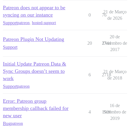
Patreon does not appear to be
21 de Março
syncing on our instance
0
76
de 2026
Support
patreon
,
hosted-support
20 de
Patreon Plugin Not Updating
20
2744
Dezembro de
Support
2017
Initial Update Patreon Data &
Sync Groups doesn’t seem to
21 de Março
6
2718
work
de 2018
Support
patreon
Error: Patreon group
16 de
membership callback failed for
4
1926
Setembro de
new user
2019
Bug
patreon