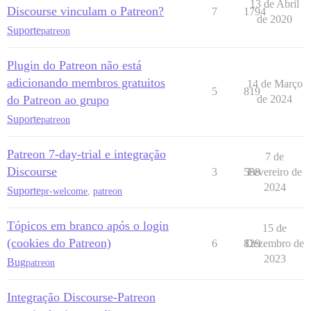
13 de Abril
Discourse vinculam o Patreon?
7
1794
de 2020
Suporte
patreon
Plugin do Patreon não está
adicionando membros gratuitos
14 de Março
5
819
do Patreon ao grupo
de 2024
Suporte
patreon
Patreon 7-day-trial e integração
7 de
Discourse
3
588
Fevereiro de
2024
Suporte
pr-welcome
,
patreon
Tópicos em branco após o login
15 de
(cookies do Patreon)
6
829
Dezembro de
2023
Bug
patreon
Integração Discourse-Patreon