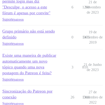
permite login mas diz
21 de
"Desculpe, o acesso a este
6
1208
Novembro
de 2023
fórum é apenas por convite"
Suporte
patreon
Grupo primário não está sendo
19 de
definido
0
1475
Dezembro de
2019
Suporte
patreon
Existe uma maneira de publicar
automaticamente um novo
21 de Junho
tópico quando uma nova
3
810
de 2023
postagem do Patreon é feita?
Suporte
patreon
Sincronização do Patreon por
27 de
conexão
26
1308
Dezembro de
2022
Suporte
patreon