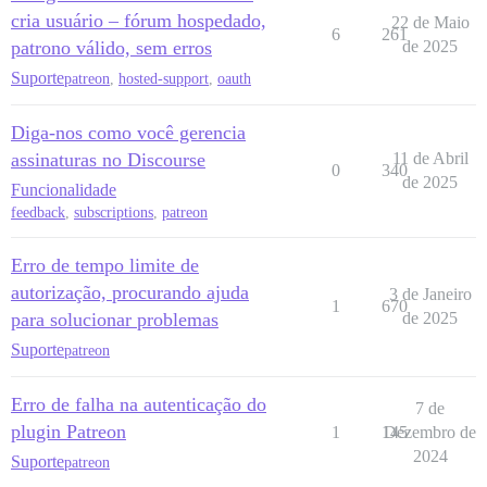
cria usuário – fórum hospedado,
22 de Maio
6
261
patrono válido, sem erros
de 2025
Suporte
patreon
,
hosted-support
,
oauth
Diga-nos como você gerencia
assinaturas no Discourse
11 de Abril
0
340
de 2025
Funcionalidade
feedback
,
subscriptions
,
patreon
Erro de tempo limite de
autorização, procurando ajuda
3 de Janeiro
1
670
para solucionar problemas
de 2025
Suporte
patreon
Erro de falha na autenticação do
7 de
plugin Patreon
1
145
Dezembro de
2024
Suporte
patreon