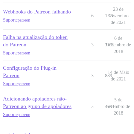
23 de
Webhooks do Patreon falhando
6
1578
Novembro
Suporte
patreon
de 2021
Falha na atualização do token
6 de
do Patreon
3
3292
Dezembro de
2018
Suporte
patreon
Configuração do Plug-in
14 de Maio
Patreon
3
889
de 2021
Suporte
patreon
Adicionando apoiadores não-
5 de
Patreon ao grupo de apoiadores
3
4791
Setembro de
2018
Suporte
patreon