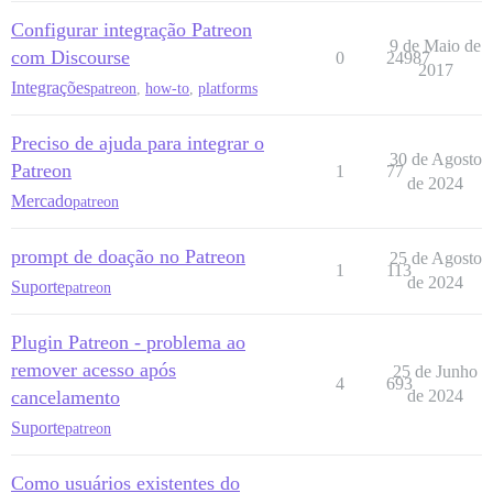
Configurar integração Patreon
9 de Maio de
com Discourse
0
24987
2017
Integrações
patreon
,
how-to
,
platforms
Preciso de ajuda para integrar o
30 de Agosto
Patreon
1
77
de 2024
Mercado
patreon
prompt de doação no Patreon
25 de Agosto
1
113
de 2024
Suporte
patreon
Plugin Patreon - problema ao
remover acesso após
25 de Junho
4
693
cancelamento
de 2024
Suporte
patreon
Como usuários existentes do