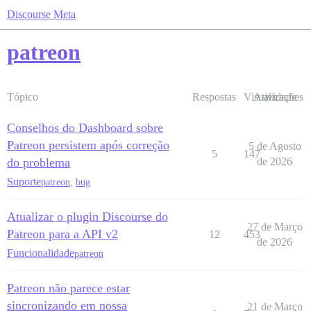
Discourse Meta
patreon
Tópico
Respostas
Visualizações
Atividade
Conselhos do Dashboard sobre
Patreon persistem após correção
5 de Agosto
5
147
do problema
de 2026
Suporte
patreon
,
bug
Atualizar o plugin Discourse do
27 de Março
Patreon para a API v2
12
453
de 2026
Funcionalidade
patreon
Patreon não parece estar
sincronizando em nossa
21 de Março