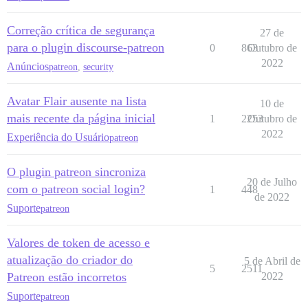
Correção crítica de segurança
27 de
para o plugin discourse-patreon
0
863
Outubro de
2022
Anúncios
patreon
,
security
Avatar Flair ausente na lista
10 de
mais recente da página inicial
1
2253
Outubro de
2022
Experiência do Usuário
patreon
O plugin patreon sincroniza
20 de Julho
com o patreon social login?
1
448
de 2022
Suporte
patreon
Valores de token de acesso e
atualização do criador do
5 de Abril de
5
2511
Patreon estão incorretos
2022
Suporte
patreon