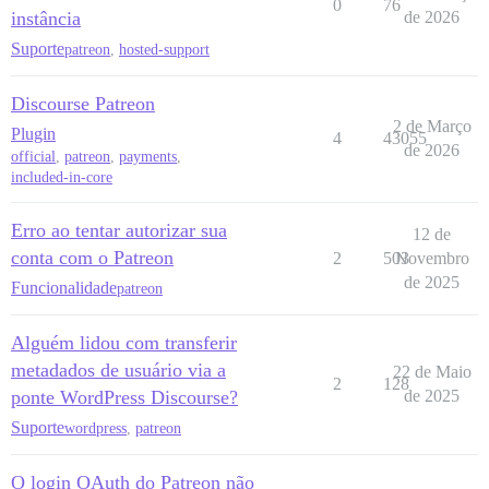
0
76
instância
de 2026
Suporte
patreon
,
hosted-support
Discourse Patreon
2 de Março
Plugin
4
43055
de 2026
official
,
patreon
,
payments
,
included-in-core
Erro ao tentar autorizar sua
12 de
conta com o Patreon
2
503
Novembro
de 2025
Funcionalidade
patreon
Alguém lidou com transferir
metadados de usuário via a
22 de Maio
2
128
ponte WordPress Discourse?
de 2025
Suporte
wordpress
,
patreon
O login OAuth do Patreon não