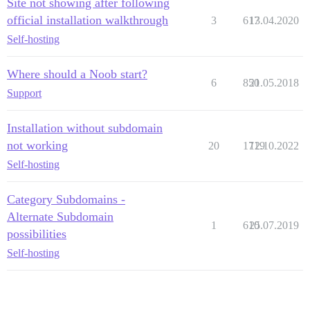
Site not showing after following
official installation walkthrough
3
617
13.04.2020
Self-hosting
Where should a Noob start?
6
850
21.05.2018
Support
Installation without subdomain
not working
20
1719
12.10.2022
Self-hosting
Category Subdomains -
Alternate Subdomain
1
610
25.07.2019
possibilities
Self-hosting