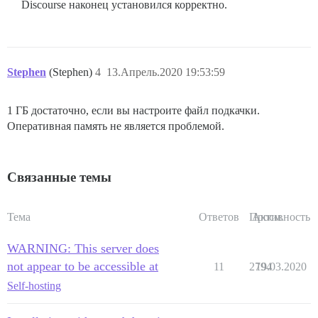
Discourse наконец установился корректно.
Stephen
(Stephen)
4
13.Апрель.2020 19:53:59
1 ГБ достаточно, если вы настроите файл подкачки.
Оперативная память не является проблемой.
Связанные темы
Тема
Ответов
Просм.
Активность
WARNING: This server does
not appear to be accessible at
11
2794
19.03.2020
Self-hosting