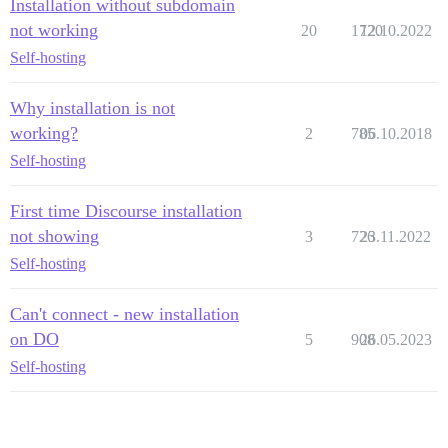
Installation without subdomain
not working
20
1720
12.10.2022
Self-hosting
Why installation is not
working?
2
785
06.10.2018
Self-hosting
First time Discourse installation
not showing
3
726
23.11.2022
Self-hosting
Can't connect - new installation
on DO
5
908
26.05.2023
Self-hosting