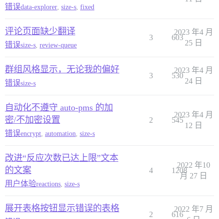
错误
data-explorer
,
size-s
,
fixed
评论页面缺少翻译
2023 年4 月
3
603
25 日
错误
size-s
,
review-queue
群组风格显示，无论我的偏好
2023 年4 月
3
530
24 日
错误
size-s
自动化不遵守 auto-pms 的加
2023 年4 月
密/不加密设置
2
545
12 日
错误
encrypt
,
automation
,
size-s
改进“反应次数已达上限”文本
2022 年10
的文案
4
1208
月 27 日
用户体验
reactions
,
size-s
展开表格按钮显示错误的表格
2022 年7 月
2
616