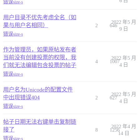
6 日
错误
size-s
用户目录不优先考虑全名（如
2022 年5 月
果与用户名相同）
2
646
9 日
错误
size-s
作为管理员，如果原帖发布者
当前没有创建投票的权限，我
2022 年5 月
4
1007
们就无法编辑包含投票的帖子
4 日
错误
size-s
用户名为Unicode的配置文件
2022 年5 月
中出现错误404
2
627
4 日
错误
size-s
帖子日期无法右键单击复制链
2022 年4 月
接了
8
1256
14 日
错误
size-s