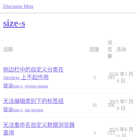
Discourse Meta
size-s
浏
话题
回复
览
活动
量
侧边栏中的自定义分类在
2026 年1 月
/review 上不起作用
5
185
6 日
错误
size-s
,
review-queue
无法编辑类别下的标签组
2025 年7 月
16
206
9 日
错误
size-s
,
tag-groups
无法重命名自定义数据浏览器
2025 年6 月
查询
3
123
11 日