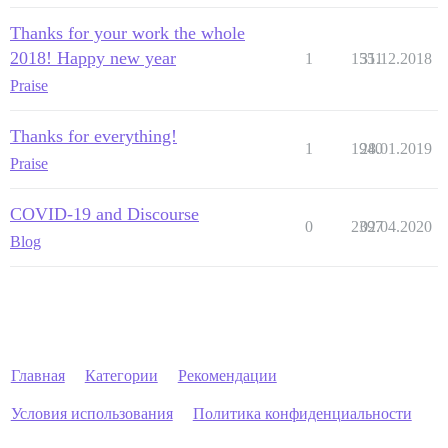
Thanks for your work the whole
2018! Happy new year
1
1551
31.12.2018
Praise
Thanks for everything!
1
1940
28.01.2019
Praise
COVID-19 and Discourse
0
2397
02.04.2020
Blog
Главная
Категории
Рекомендации
Условия использования
Политика конфиденциальности