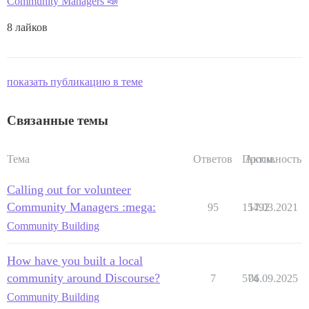
Community Managers 📣
8 лайков
показать публикацию в теме
Связанные темы
Тема
Ответов
Просм.
Активность
Calling out for volunteer
Community Managers :mega:
95
15492
17.03.2021
Community Building
How have you built a local
community around Discourse?
7
574
06.09.2025
Community Building