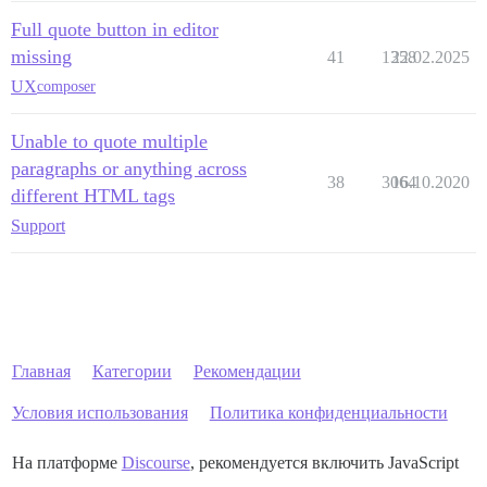
Full quote button in editor
missing
41
1358
22.02.2025
UX
composer
Unable to quote multiple
paragraphs or anything across
38
3064
16.10.2020
different HTML tags
Support
Главная
Категории
Рекомендации
Условия использования
Политика конфиденциальности
На платформе
Discourse
, рекомендуется включить JavaScript