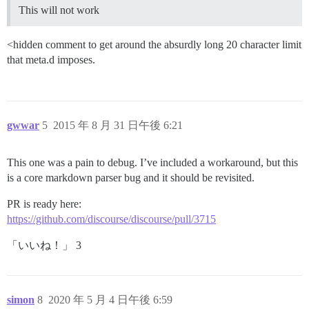
This will not work
<hidden comment to get around the absurdly long 20 character limit
that meta.d imposes.
gwwar
5
2015 年 8 月 31 日午後 6:21
This one was a pain to debug. I’ve included a workaround, but this
is a core markdown parser bug and it should be revisited.
PR is ready here:
https://github.com/discourse/discourse/pull/3715
「いいね！」 3
simon
8
2020 年 5 月 4 日午後 6:59