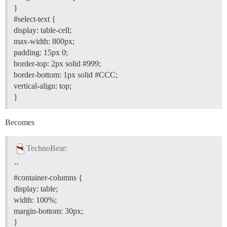
}
#select-text
{
display: table-cell;
max-width: 800px;
padding: 15px 0;
border-top: 2px solid
#999
;
border-bottom: 1px solid
#CCC
;
vertical-align: top;
}
Becomes
TechnoBear:
``
#container-columns
{
display: table;
width: 100%;
margin-bottom: 30px;
}