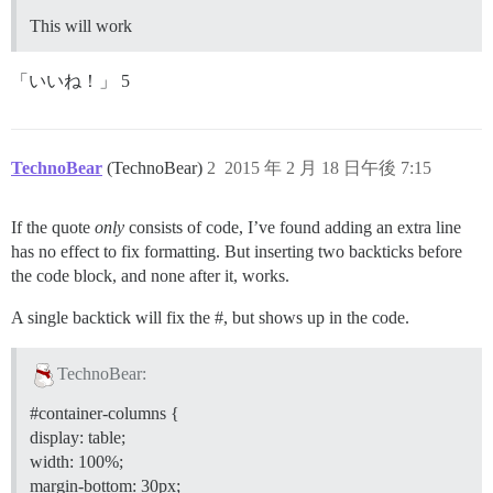
This will work
「いいね！」 5
TechnoBear
(TechnoBear)
2
2015 年 2 月 18 日午後 7:15
If the quote
only
consists of code, I’ve found adding an extra line
has no effect to fix formatting. But inserting two backticks before
the code block, and none after it, works.
A single backtick will fix the #, but shows up in the code.
TechnoBear:
#container-columns
{
display: table;
width: 100%;
margin-bottom: 30px;