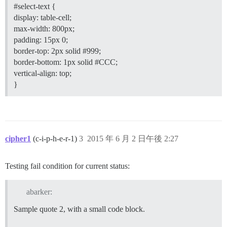
#select-text
{
display: table-cell;
max-width: 800px;
padding: 15px 0;
border-top: 2px solid
#999
;
border-bottom: 1px solid
#CCC
;
vertical-align: top;
}
cipher1
(c-i-p-h-e-r-1)
3
2015 年 6 月 2 日午後 2:27
Testing fail condition for current status:
abarker:
Sample quote 2, with a small code block.