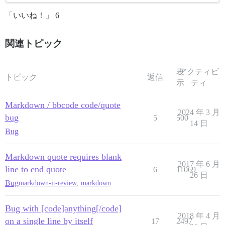
「いいね！」 6
関連トピック
表
アクティビ
トピック
返信
示
ティ
Markdown / bbcode code/quote
2024 年 3 月
bug
5
500
14 日
Bug
Markdown quote requires blank
2017 年 6 月
line to end quote
6
11069
26 日
Bug
markdown-it-review
,
markdown
Bug with [code]anything[/code]
2018 年 4 月
on a single line by itself
17
2497