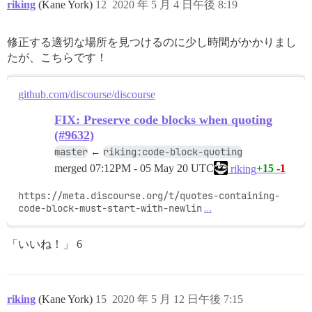
riking
(Kane York)
12
2020 年 5 月 4 日午後 8:19
修正する適切な場所を見つけるのに少し時間がかかりまし
たが、こちらです！
github.com/discourse/discourse
FIX: Preserve code blocks when quoting
(#9632)
master
riking:code-block-quoting
←
merged
07:12PM - 05 May 20 UTC
+15
-1
riking
https://meta.discourse.org/t/quotes-containing-
code-block-must-start-with-newlin
…
「いいね！」 6
riking
(Kane York)
15
2020 年 5 月 12 日午後 7:15