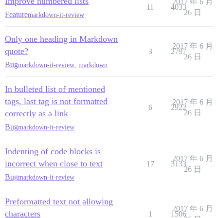
Improve numbered lists
2017 年 6 月
11
4033
26 日
Feature
markdown-it-review
Only one heading in Markdown
2017 年 6 月
quote?
3
2797
26 日
Bug
markdown-it-review
,
markdown
In bulleted list of mentioned
tags, last tag is not formatted
2017 年 6 月
6
2922
correctly as a link
26 日
Bug
markdown-it-review
Indenting of code blocks is
2017 年 6 月
incorrect when close to text
17
3133
26 日
Bug
markdown-it-review
Preformatted text not allowing
2017 年 6 月
characters
1
1506