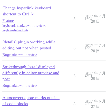
Change hyperlink keyboard
shortcut to Ctrl+k
2017 年 7 月
3
1604
Feature
20 日
keyboard
,
markdown-it-review
,
keyboard-shortcuts
[details] plugin working while
2017 年 7 月
editing but not when posted
6
1443
20 日
Bug
markdown-it-review
Strikethrough `<s>` displayed
differently in editor preview and
2017 年 7 月
3
4591
post
20 日
Bug
markdown-it-review
Autocorrect quote marks outside
2017 年 6 月
of code blocks
8
2807
27 日