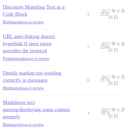
Discourse Mangling Text in a
2017 年 6 月
Code Block
5
2145
26 日
Bug
markdown-it-review
URL auto-linking doesn't
hyperlink if open paren
2017 年 6 月
5
2244
precedes the protocol
26 日
Feature
markdown-it-review
Details markup not working
2017 年 6 月
correctly in messages
6
2174
26 日
Bug
markdown-it-review
Markdown isn't
parsing/displaying some content
2017 年 6 月
3
1874
properly
26 日
Bug
markdown-it-review