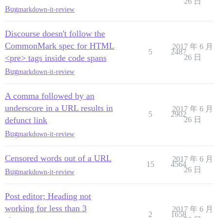
26 日
Bug
markdown-it-review
Discourse doesn't follow the
CommonMark spec for HTML
2017 年 6 月
5
2487
<pre> tags inside code spans
26 日
Bug
markdown-it-review
A comma followed by an
underscore in a URL results in
2017 年 6 月
5
2902
defunct link
26 日
Bug
markdown-it-review
Censored words out of a URL
2017 年 6 月
15
4564
26 日
Bug
markdown-it-review
Post editor; Heading not
working for less than 3
2017 年 6 月
2
1658