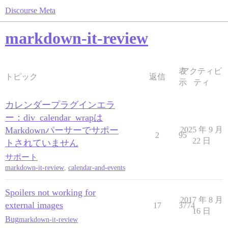
Discourse Meta
markdown-it-review
表
アクティビ
トピック
返信
示
ティ
カレンダープラグインエラ
ー：div_calendar_wrapは
Markdownパーサーでサポー
2025 年 9 月
2
95
22 日
トされていません
サポート
markdown-it-review
,
calendar-and-events
Spoilers not working for
2017 年 8 月
external images
17
3774
16 日
Bug
markdown-it-review