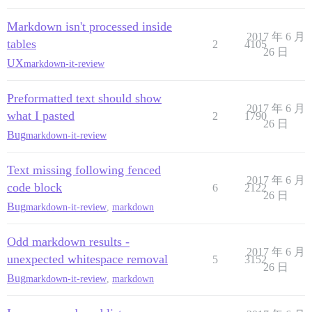
Markdown isn't processed inside
2017 年 6 月
tables
2
4105
26 日
UX
markdown-it-review
Preformatted text should show
2017 年 6 月
what I pasted
2
1790
26 日
Bug
markdown-it-review
Text missing following fenced
2017 年 6 月
code block
6
2122
26 日
Bug
markdown-it-review
,
markdown
Odd markdown results -
2017 年 6 月
unexpected whitespace removal
5
3152
26 日
Bug
markdown-it-review
,
markdown