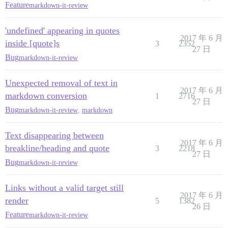
Feature
markdown-it-review
'undefined' appearing in quotes
2017 年 6 月
inside [quote]s
3
2352
27 日
Bug
markdown-it-review
Unexpected removal of text in
2017 年 6 月
markdown conversion
1
2716
27 日
Bug
markdown-it-review
,
markdown
Text disappearing between
2017 年 6 月
breakline/heading and quote
3
2218
27 日
Bug
markdown-it-review
Links without a valid target still
2017 年 6 月
render
5
1382
26 日
Feature
markdown-it-review