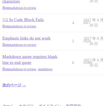
charactors
26 日
Bug
markdown-it-review
\\\1 In Code Block Fails
2017 年 6 月
4
2417
26 日
Bug
markdown-it-review
Emphasis links do not work
2017 年 6 月
2
1924
26 日
Bug
markdown-it-review
Markdown quote requires blank
2017 年 6 月
line to end quote
6
11069
26 日
Bug
markdown-it-review
,
markdown
次のページ →
ホーム
カテゴリ
ガイドライン
利用規約