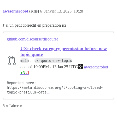
awesomerobot
(Kris)
6
Janvier 13, 2025, 10:28
J’ai un petit correctif en préparation ici
github.com/discourse/discourse
UX: check category permission before new
topic quote
main
ux-quote-new-topic
←
opened
10:09PM - 13 Jan 25 UTC
awesomerobot
+3
-1
Reported here: 
https://meta.discourse.org/t/quoting-a-closed-
topic-prefills-cate
…
5 « J'aime »