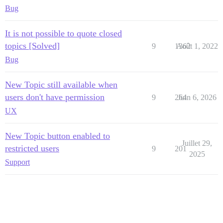
Bug
It is not possible to quote closed
topics [Solved]
9
1362
Août 1, 2022
Bug
New Topic still available when
users don't have permission
9
264
Juin 6, 2026
UX
New Topic button enabled to
Juillet 29,
restricted users
9
201
2025
Support