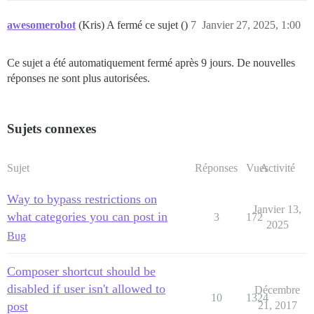
awesomerobot
(Kris) A fermé ce sujet ()
7
Janvier 27, 2025, 1:00
Ce sujet a été automatiquement fermé après 9 jours. De nouvelles
réponses ne sont plus autorisées.
Sujets connexes
Sujet
Réponses
Vues
Activité
Way to bypass restrictions on
Janvier 13,
what categories you can post in
3
172
2025
Bug
Composer shortcut should be
disabled if user isn't allowed to
Décembre
10
1324
post
21, 2017