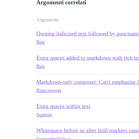
Argomenti correlati
Argomento
Quoting italicized text followed by punctuati
Bug
Extra spaces added to markdown with rich te
Bug
Markdown-only composer: Can't emphasize lin
Bug
composer
Extra spaces within text
Support
Whitespace before or after bold markers caus
Support
markdown