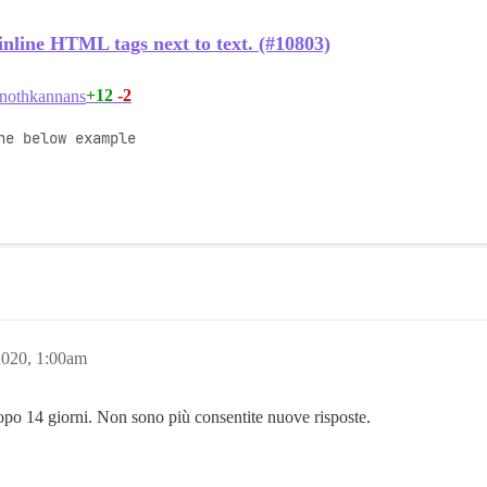
nline HTML tags next to text. (#10803)
+12
-2
nothkannans
e below example

2020, 1:00am
po 14 giorni. Non sono più consentite nuove risposte.