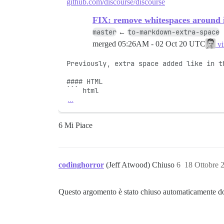
github.com/discourse/discourse
FIX: remove whitespaces around i
master
to-markdown-extra-space
←
merged
05:26AM - 02 Oct 20 UTC
vi
Previously, extra space added like in th
#### HTML

…
6 Mi Piace
codinghorror
(Jeff Atwood) Chiuso
6
18 Ottobre 
Questo argomento è stato chiuso automaticamente do