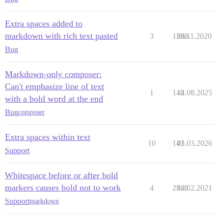
Extra spaces added to
markdown with rich text pasted
3
1338
06.11.2020
Bug
Markdown-only composer:
Can't emphasize line of text
1
148
12.08.2025
with a bold word at the end
Bug
composer
Extra spaces within text
10
141
03.03.2026
Support
Whitespace before or after bold
markers causes bold not to work
4
2868
12.02.2021
Support
markdown