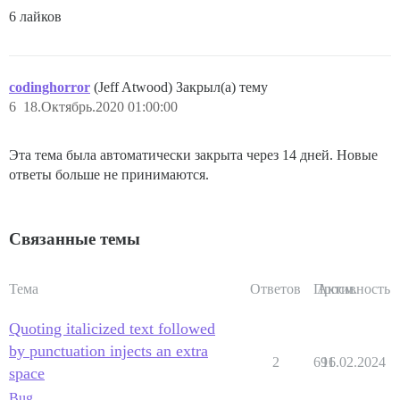
6 лайков
codinghorror
(Jeff Atwood) Закрыл(а) тему
6
18.Октябрь.2020 01:00:00
Эта тема была автоматически закрыта через 14 дней. Новые
ответы больше не принимаются.
Связанные темы
Тема
Ответов
Просм.
Активность
Quoting italicized text followed
by punctuation injects an extra
2
691
16.02.2024
space
Bug