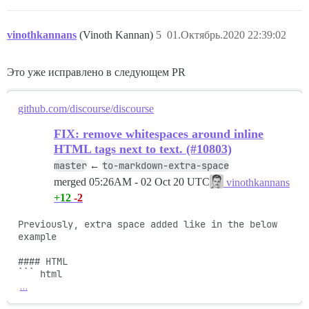
vinothkannans
(Vinoth Kannan)
5
01.Октябрь.2020 22:39:02
Это уже исправлено в следующем PR
github.com/discourse/discourse
FIX: remove whitespaces around inline
HTML tags next to text. (#10803)
master
to-markdown-extra-space
←
merged
05:26AM - 02 Oct 20 UTC
vinothkannans
+12
-2
Previously, extra space added like in the below 
example

#### HTML

…