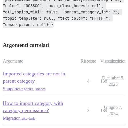
"color": "0088CC", "auto_close_hours": null, 
"all_topics_wiki": false, "parent_category_id": 72, 
"topic_template": null, "text_color": "FFFFFF", 
"description": null}]}
Argomenti correlati
Argomento
Risposte
Visualizzazioni
Attività
Imported categories are not in
Dicembre 5,
parent category
4
138
2025
Support
categories
,
spaces
How to import category with
Giugno 7,
category permissions?
3
189
2024
Migration
rake-task