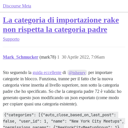
Discourse Meta
La categoria di importazione rake
non rispetta la categoria padre
Supporto
Mark_Schmucker
(mark78)
1
30 Aprile 2022, 7:06am
Sto seguendo la
guida eccellente
di
per importare
@tshenry
categorie in blocco. Funziona, tranne per il fatto che la nuova
categoria viene inserita al livello superiore, non sotto la categoria
padre che ho specificato. So che la categoria padre 72 è valida: ho
generato questo json modificando un json esportato (come modo
per copiare quasi una categoria esistente).
{"categories": [{"auto_close_based_on_last_post": 
false, "user_id": 1, "name": "New York City Meetups", 
"permissions_params": {"NewYorkCityMeetupGroup": 1}, 