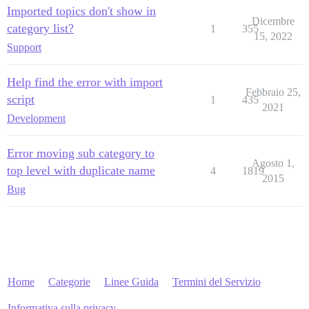
Imported topics don't show in
Dicembre
category list?
1
355
15, 2022
Support
Help find the error with import
Febbraio 25,
script
1
435
2021
Development
Error moving sub category to
Agosto 1,
top level with duplicate name
4
1819
2015
Bug
Home
Categorie
Linee Guida
Termini del Servizio
Informativa sulla privacy