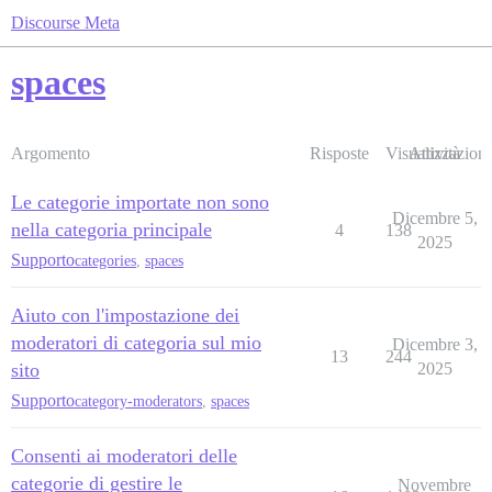
Discourse Meta
spaces
Argomento
Risposte
Visualizzazioni
Attività
Le categorie importate non sono
Dicembre 5,
nella categoria principale
4
138
2025
Supporto
categories
,
spaces
Aiuto con l'impostazione dei
moderatori di categoria sul mio
Dicembre 3,
13
244
sito
2025
Supporto
category-moderators
,
spaces
Consenti ai moderatori delle
categorie di gestire le
Novembre