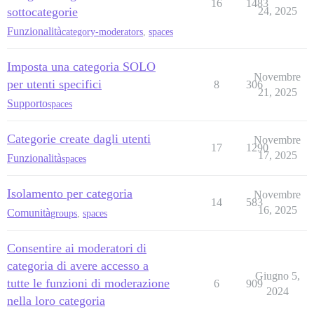
16
1483
sottocategorie
24, 2025
Funzionalità
category-moderators
,
spaces
Imposta una categoria SOLO
Novembre
per utenti specifici
8
306
21, 2025
Supporto
spaces
Categorie create dagli utenti
Novembre
17
1290
17, 2025
Funzionalità
spaces
Isolamento per categoria
Novembre
14
583
16, 2025
Comunità
groups
,
spaces
Consentire ai moderatori di
categoria di avere accesso a
Giugno 5,
tutte le funzioni di moderazione
6
909
2024
nella loro categoria