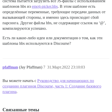
{{/if}}

система пытается загрузить все JS-файлы с использованием
шаблонов hbs из
emoji-picker.hbs
. В этом шаблоне есть
. Compiler said: Error

определённые переменные, требующие передачи данных от
~/Discourse/Discourse-2.8.x/AL2_x86_64/DEV.STD.PTHREA
вызывающей стороны, и именно здесь происходит сбой
~/Discourse/Discourse-2.8.x/AL2_x86_64/DEV.STD.PTHREA
~/Discourse/Discourse-2.8.x/AL2_x86_64/DEV.STD.PTHREA
парсинга. Другие файлы hbs, не содержащие ссылок на ‘@’,
~/Discourse/Discourse-2.8.x/AL2_x86_64/DEV.STD.PTHREA
компилируются успешно.
~/Discourse/Discourse-2.8.x/AL2_x86_64/DEV.STD.PTHREA
~/Discourse/Discourse-2.8.x/AL2_x86_64/DEV.STD.PTHREA
Есть ли какие-либо идеи или документация о том, как эти
шаблоны hbs используются в Discourse?
pfaffman
(Jay Pfaffman)
7
31.Март.2022 23:10:03
Вы можете начать с
Руководство для начинающих по
созданию плагинов Discourse, часть 1: Создание базового
плагина
.
Связанные темы