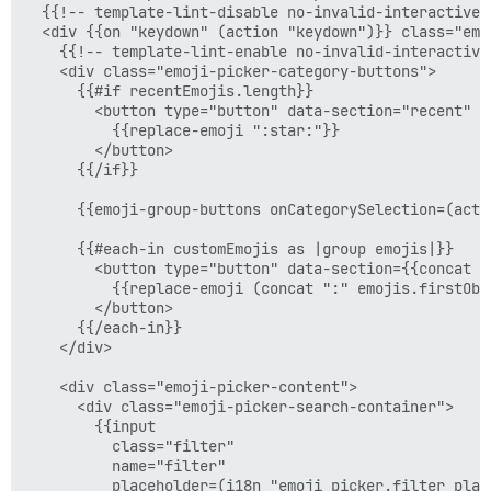
  {{!-- template-lint-disable no-invalid-interactive -
  <div {{on "keydown" (action "keydown")}} class="emo
    {{!-- template-lint-enable no-invalid-interactive 
    <div class="emoji-picker-category-buttons">

      {{#if recentEmojis.length}}

        <button type="button" data-section="recent" {
          {{replace-emoji ":star:"}}

        </button>

      {{/if}}

      {{emoji-group-buttons onCategorySelection=(acti
      {{#each-in customEmojis as |group emojis|}}

        <button type="button" data-section={{concat "
          {{replace-emoji (concat ":" emojis.firstObje
        </button>

      {{/each-in}}

    </div>

    <div class="emoji-picker-content">

      <div class="emoji-picker-search-container">

        {{input

          class="filter"

          name="filter"

          placeholder=(i18n "emoji_picker.filter_place