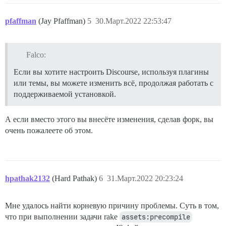
      <div class="emoji-picker-footer">

        <div class="emoji-picker-emoji-info">

pfaffman
(Jay Pfaffman)
5
30.Март.2022 22:53:47
          {{#if hoveredEmoji}}

            {{replace-emoji (concat ":" hoveredEmoji "
          {{/if}}

        </div>

Falco:
Если вы хотите настроить Discourse, используя плагины
        <div class="emoji-picker-diversity-picker">

          {{#each diversityScales as |diversityScale i
или темы, вы можете изменить всё, продолжая работать с
            {{d-button

поддерживаемой установкой.
              icon=diversityScale.icon

              class=(concat "diversity-scale " diversi
              title=diversityScale.title

А если вместо этого вы внесёте изменения, сделав форк, вы
              action=(action "onDiversitySelection" in
очень пожалеете об этом.
            }}

          {{/each}}

        </div>

      </div>

    </div>

hpathak2132
(Hard Pathak)
6
31.Март.2022 20:23:24
  </div>

  {{#if site.mobileView}}

Мне удалось найти корневую причину проблемы. Суть в том,
    <div role="button" class="emoji-picker-modal-over
что при выполнении задачи rake
assets:precompile
  {{/if}}
