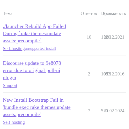
Тема
Ответов
Просм.
Активность
./launcher Rebuild App Failed
During `rake themes:update
10
1520
20.12.2021
assets:precompile`
Self-hosting
unsupported-install
Discourse update to 9e8078
error due to original poll-ui
2
1083
05.12.2016
plugin
Support
New Install Bootstrap Fail in
'bundle exec rake themes:update
7
530
21.02.2024
assets:precompile'
Self-hosting