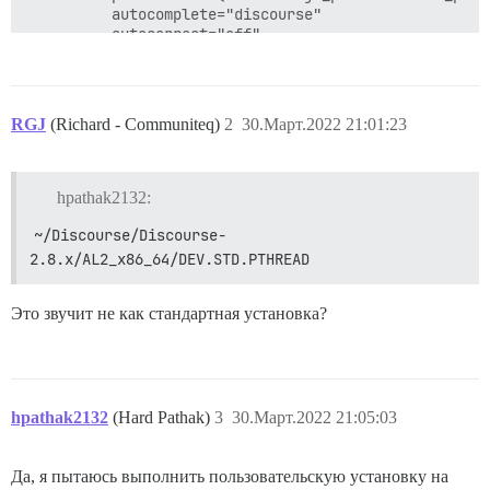
          autocomplete="discourse"

          autocorrect="off"

          autocapitalize="off"

          input=(action "onFilter")

        }}

RGJ
(Richard - Communiteq)
2
30.Март.2022 21:01:23
        {{d-icon "search"}}

      </div>

      <div class="emoji-picker-emoji-area" role="butt
hpathak2132:
        <div class="results"></div>

~/Discourse/Discourse-
        {{#conditional-loading-spinner condition=isLoa
2.8.x/AL2_x86_64/DEV.STD.PTHREAD
          <div class="emojis-container">

            {{#if recentEmojis.length}}

              <div class="section recent" data-section
Это звучит не как стандартная установка?
                <div class="section-header">

                  <span class="title">{{i18n "emoji_p
                  {{d-button icon="trash-alt" action=
                </div>

                <div class="section-group">

hpathak2132
(Hard Pathak)
3
30.Март.2022 21:05:03
                  {{#each recentEmojis as |emoji|}}

                    {{replace-emoji (concat ":" emoji
                  {{/each}}

Да, я пытаюсь выполнить пользовательскую установку на
                </div>
