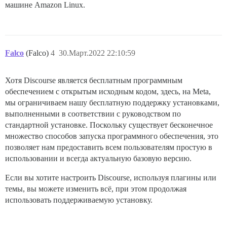
машине Amazon Linux.
              </div>

            {{/if}}

            {{emoji-group-sections}}

Falco
(Falco)
4
30.Март.2022 22:10:59
            {{#each-in customEmojis as |group emojis|}
              <div class="section" data-section="custo
                <div class="section-header">

Хотя Discourse является бесплатным программным
                  <span class="title">

                    {{i18n (concat "emoji_picker." gro
обеспечением с открытым исходным кодом, здесь, на Meta,
                  </span>

мы ограничиваем нашу бесплатную поддержку установками,
                </div>

выполненными в соответствии с руководством по
                {{#if emojis.length}}

стандартной установке. Поскольку существует бесконечное
                  <div class="section-group">

                    {{#each emojis as |emoji|}}

множество способов запуска программного обеспечения, это
                      <img title={{emoji.code}} width
позволяет нам предоставить всем пользователям простую в
                    {{/each}}

использовании и всегда актуальную базовую версию.
                  </div>

                {{/if}}

Если вы хотите настроить Discourse, используя плагины или
              </div>

темы, вы можете изменить всё, при этом продолжая
            {{/each-in}}

          </div>

использовать поддерживаемую установку.
        {{/conditional-loading-spinner}}

      </div>
