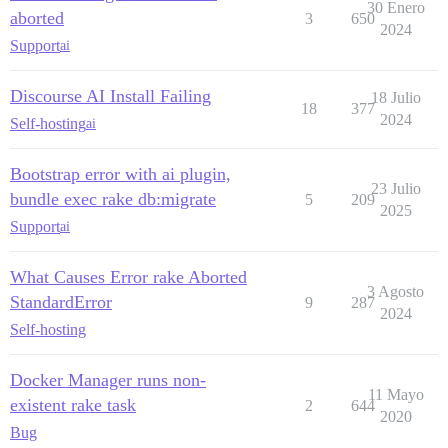
30 Enero
aborted
3
650
2024
Support
ai
Discourse AI Install Failing
18 Julio
18
377
2024
Self-hosting
ai
Bootstrap error with ai plugin,
23 Julio
bundle exec rake db:migrate
5
209
2025
Support
ai
What Causes Error rake Aborted
3 Agosto
StandardError
9
287
2024
Self-hosting
Docker Manager runs non-
11 Mayo
existent rake task
2
644
2020
Bug