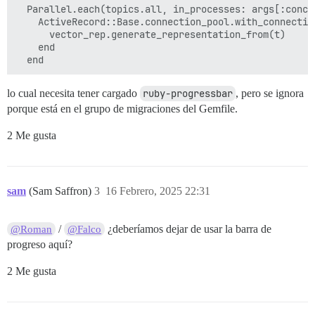
  Parallel.each(topics.all, in_processes: args[:concu
    ActiveRecord::Base.connection_pool.with_connection
      vector_rep.generate_representation_from(t)

    end

lo cual necesita tener cargado
ruby-progressbar
, pero se ignora
porque está en el grupo de migraciones del Gemfile.
2 Me gusta
sam
(Sam Saffron)
3
16 Febrero, 2025 22:31
/
¿deberíamos dejar de usar la barra de
@Roman
@Falco
progreso aquí?
2 Me gusta