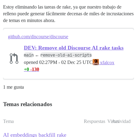
Estoy eliminando las tareas de rake, ya que nuestro trabajo de
relleno puede generar fácilmente decenas de miles de incrustaciones
de temas en minutos ahora.
github.com/discourse/discourse
DEV: Remove old Discourse AI rake tasks
main
remove-old-ai-scripts
←
opened
02:27PM - 02 Dec 25 UTC
xfalcox
+0
-130
1 me gusta
Temas relacionados
Tema
Respuestas
Vistas
Actividad
AI embeddings backfill rake