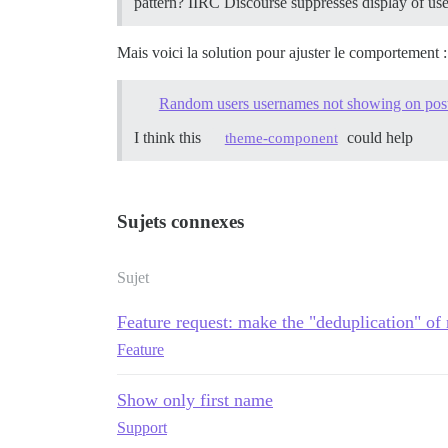
pattern? IIRC Discourse suppresses display of us
Mais voici la solution pour ajuster le comportement :
Random users usernames not showing on pos
I think this
could help
theme-component
Sujets connexes
Sujet
Feature request: make the "deduplication" of 
Feature
Show only first name
Support