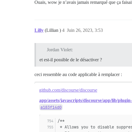
Ouais, wow je n’avais jamais remarqué que ça faisait
Lilly
(Lillian )
4
Juin 26, 2023, 3:53
Jordan Violet:
et est-il possible de le désactiver ?
ceci ressemble au code applicable à remplacer :
github.com/discourse/discourse
app/assets/javascripts/discourse/app/lib/plugin-
a183f14d0
/**
 * Allows you to disable suppre