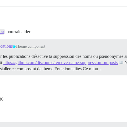
pourrait aider
nt
cations
Theme component
les publications désactive la suppression des noms ou pseudonymes sim
ôt
https://github.com/discourse/remove-name-suppression-on-posts
N
staller ce composant de thème
Fonctionnalités Ce minu…
36