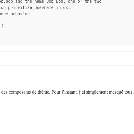
ob.bob and the name Bob Bob, one of the two
 on prioritize_username_in_ux.
core behavior
 {
r des composants de thème. Pour l’instant, j’ai simplement masqué tous 