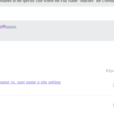
ernames in the specific case where the Full Name “matches” the Usern
ts
Support
Répo
name vs. user name a site setting