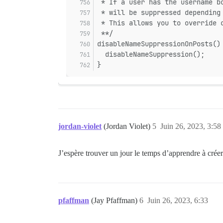
 * If a user has the username b
 * will be suppressed depending
 * This allows you to override 
 **/
disableNameSuppressionOnPosts()
  disableNameSuppression();
}
jordan-violet
(Jordan Violet)
5
Juin 26, 2023, 3:58
J’espère trouver un jour le temps d’apprendre à crée
pfaffman
(Jay Pfaffman)
6
Juin 26, 2023, 6:33