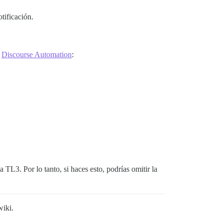
tificación.
e
Discourse Automation
:
L3. Por lo tanto, si haces esto, podrías omitir la
wiki.