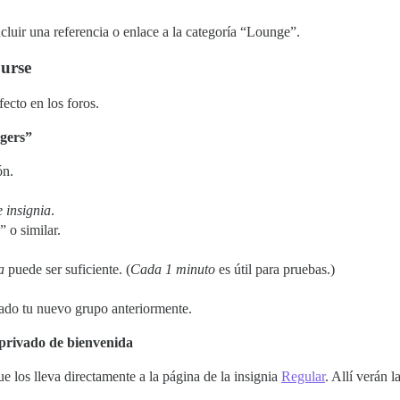
ncluir una referencia o enlace a la categoría “Lounge”.
ourse
fecto en los foros.
ngers”
ón.
 insignia
.
 o similar.
a
puede ser suficiente. (
Cada 1 minuto
es útil para pruebas.)
do tu nuevo grupo anteriormente.
 privado de bienvenida
 los lleva directamente a la página de la insignia
Regular
. Allí verán l