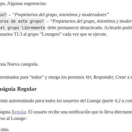
upo. Algunas sugerencias:
po?
–
“Propietarios del grupo, miembros y moderadores”
bros de este grupo?
–
“Propietarios del grupo, miembros y mode
 el grupo libremente
debe permanecer desactivado. Activarlo podrí
usuarios TL3 al grupo “Loungers” cada vez que se ejecute.
ciona Nueva categoría.
terminados para “todos” y otorga los permisos
Ver, Responder, Crear
a 
insignia Regular
nida automatizado para todos los usuarios del Lounge (parte 4.2 a con
nsignia
Regular
. El usuario recibe una notificación que lo lleva directam
ceso al Lounge:
itio.