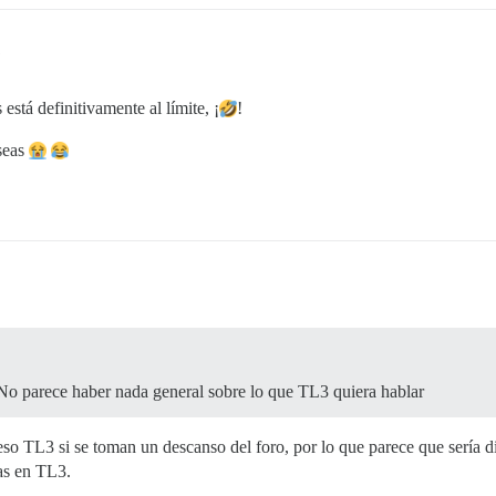
1
stá definitivamente al límite, ¡
!
 seas
 No parece haber nada general sobre lo que TL3 quiera hablar
o TL3 si se toman un descanso del foro, por lo que parece que sería dif
as en TL3.