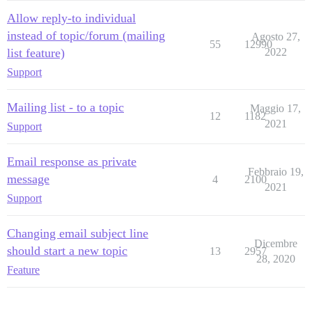
Allow reply-to individual
instead of topic/forum (mailing
Agosto 27,
55
12990
list feature)
2022
Support
Mailing list - to a topic
Maggio 17,
12
1182
2021
Support
Email response as private
Febbraio 19,
message
4
2100
2021
Support
Changing email subject line
Dicembre
should start a new topic
13
2957
28, 2020
Feature