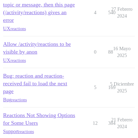
topic or message, then this page
27 Febrero
(/activity/reactions) gives an
4
540
2024
error
UX
reactions
Allow /activity/reactions to be
16 Mayo
visible by anon
0
88
2025
UX
reactions
Bug: reaction and reaction-
received fail to load the next
5 Diciembre
5
169
page
2025
Bug
reactions
Reactions Not Showing Options
21 Febrero
for Some Users
12
384
2024
Support
reactions