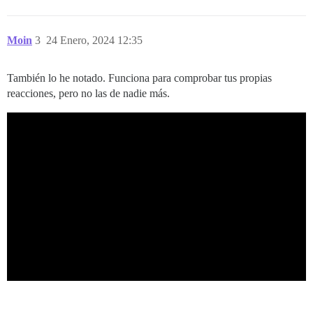
Moin
3
24 Enero, 2024 12:35
También lo he notado. Funciona para comprobar tus propias
reacciones, pero no las de nadie más.