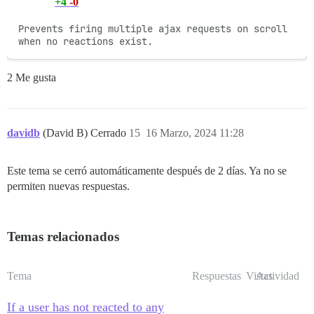
+4
-0
Prevents firing multiple ajax requests on scroll 
when no reactions exist.
2 Me gusta
davidb
(David B) Cerrado
15
16 Marzo, 2024 11:28
Este tema se cerró automáticamente después de 2 días. Ya no se
permiten nuevas respuestas.
Temas relacionados
Tema
Respuestas
Vistas
Actividad
If a user has not reacted to any