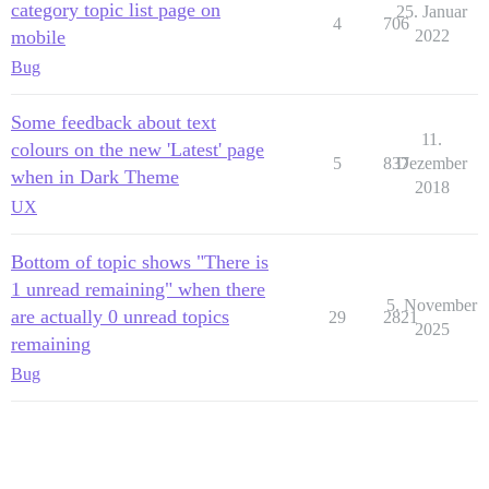
category topic list page on
25. Januar
4
706
mobile
2022
Bug
Some feedback about text
11.
colours on the new 'Latest' page
5
837
Dezember
when in Dark Theme
2018
UX
Bottom of topic shows "There is
1 unread remaining" when there
5. November
are actually 0 unread topics
29
2821
2025
remaining
Bug