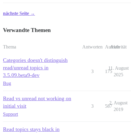
nächste Seite →
Verwandte Themen
Thema
Antworten
Aufrufe
Aktivität
Categories doesn't distinguish
read/unread topics in
11. August
3
175
3.5.09.beta9-dev
2025
Bug
Read vs unread not working on
2. August
initial visit
3
587
2019
Support
Read topics stays black in