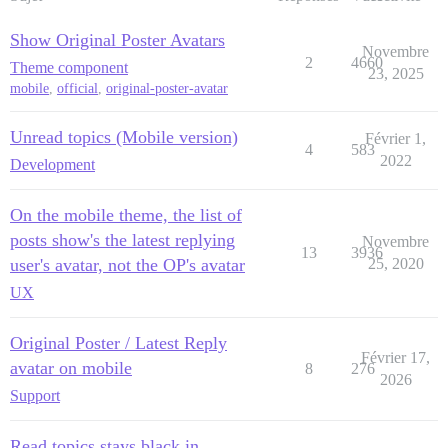
Show Original Poster Avatars
Novembre
2
4660
Theme component
23, 2025
mobile
,
official
,
original-poster-avatar
Unread topics (Mobile version)
Février 1,
4
583
2022
Development
On the mobile theme, the list of
posts show's the latest replying
Novembre
13
3936
user's avatar, not the OP's avatar
25, 2020
UX
Original Poster / Latest Reply
Février 17,
avatar on mobile
8
276
2026
Support
Read topics stays black in