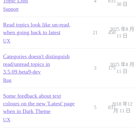
Topic Lists
4
635
30 日
Support
Read topics look like un-read,
2025 年8 月
when going back to latest
21
450
11 日
UX
Categories doesn't distinguish
read/unread topics in
2025 年8 月
3
175
3.5.09.beta9-dev
11 日
Bug
Some feedback about text
colours on the new 'Latest' page
2018 年12
5
837
when in Dark Theme
月 11 日
UX