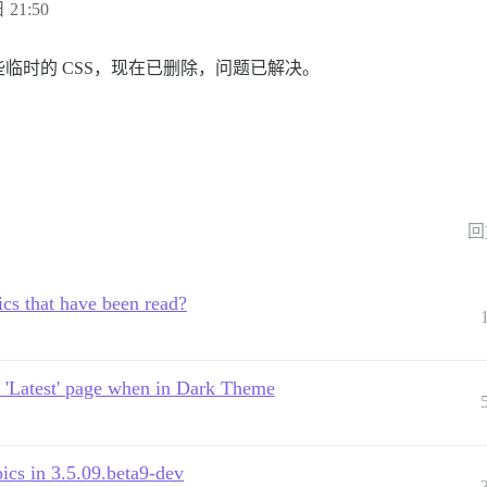
 21:50
临时的 CSS，现在已删除，问题已解决。
回
cs that have been read?
 'Latest' page when in Dark Theme
pics in 3.5.09.beta9-dev