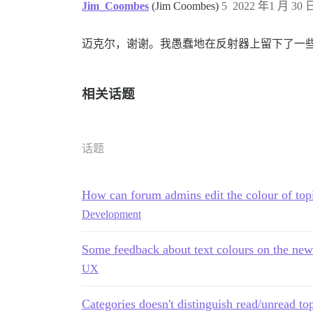
Jim_Coombes
(Jim Coombes)
5
2022 年1 月 30 日
迈克尔，谢谢。我愚蠢地在反射器上留下了一些
相关话题
话题
How can forum admins edit the colour of topi
Development
Some feedback about text colours on the new
UX
Categories doesn't distinguish read/unread to