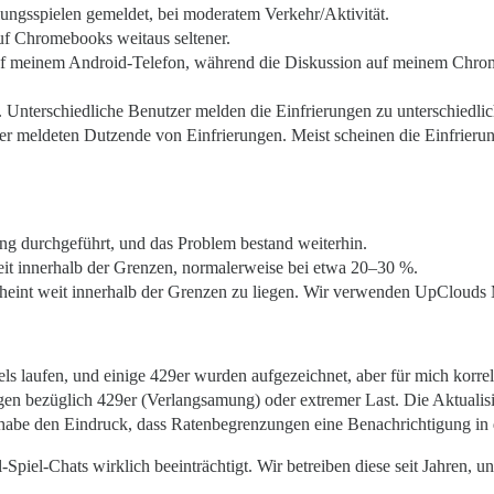
lungsspielen gemeldet, bei moderatem Verkehr/Aktivität.
auf Chromebooks weitaus seltener.
 auf meinem Android-Telefon, während die Diskussion auf meinem Chrom
. Unterschiedliche Benutzer melden die Einfrierungen zu unterschiedli
r meldeten Dutzende von Einfrierungen. Meist scheinen die Einfrierung
ng durchgeführt, und das Problem bestand weiterhin.
it innerhalb der Grenzen, normalerweise bei etwa 20–30 %.
O scheint weit innerhalb der Grenzen zu liegen. Wir verwenden UpClo
s laufen, und einige 429er wurden aufgezeichnet, aber für mich korreli
n bezüglich 429er (Verlangsamung) oder extremer Last. Die Aktualisieru
h habe den Eindruck, dass Ratenbegrenzungen eine Benachrichtigung in 
l-Spiel-Chats wirklich beeinträchtigt. Wir betreiben diese seit Jahren, 