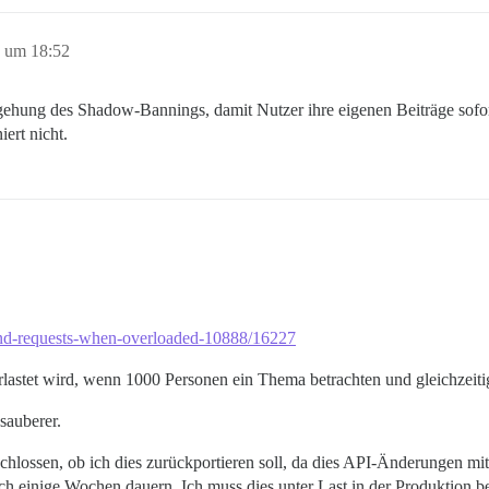
0 um 18:52
mgehung des Shadow-Bannings, damit Nutzer ihre eigenen Beiträge sofor
ert nicht.
ound-requests-when-overloaded-10888/16227
erlastet wird, wenn 1000 Personen ein Thema betrachten und gleichzeitig
 sauberer.
chlossen, ob ich dies zurückportieren soll, da dies API-Änderungen mit
ch einige Wochen dauern. Ich muss dies unter Last in der Produktion b