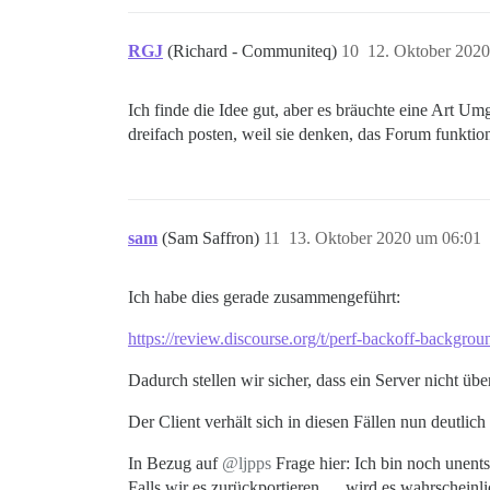
RGJ
(Richard - Communiteq)
10
12. Oktober 202
Ich finde die Idee gut, aber es bräuchte eine Art U
dreifach posten, weil sie denken, das Forum funktioni
sam
(Sam Saffron)
11
13. Oktober 2020 um 06:01
Ich habe dies gerade zusammengeführt:
https://review.discourse.org/t/perf-backoff-backgr
Dadurch stellen wir sicher, dass ein Server nicht üb
Der Client verhält sich in diesen Fällen nun deutlich
In Bezug auf
@ljpps
Frage hier: Ich bin noch unents
Falls wir es zurückportieren … wird es wahrscheinli