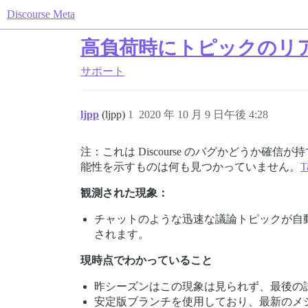
Discourse Meta
高負荷時にトピックのリ
サポート
ljpp
(ljpp)
1
2020 年 10 月 9 日午後 4:28
注：これは Discourse のバグかどう
能性を示すものは何も見つかっていません。
T
観測された現象：
チャットのような迅速な議論トピックが自動
されます。
現時点でわかっていること
昨シーズンはこの現象は見られず、最後の試
安定版ブランチを使用しており、最新のメジ