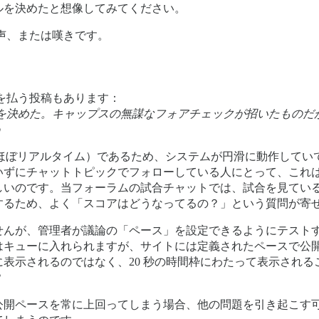
ルを決めたと想像してみてください。
声、または嘆きです。
を払う投稿もあります：
を決めた。キャップスの無謀なフォアチェックが招いたものだ
」
ォーム（ほぼリアルタイム）であるため、システムが円滑に動作し
ずにチャットトピックでフォローしている人にとって、これは 
しいのです。当フォーラムの試合チャットでは、試合を見てい
するため、よく「スコアはどうなってるの？」という質問が寄
せんが、管理者が議論の「ペース」を設定できるようにテストす
はキューに入れられますが、サイトには定義されたペースで公開
表示されるのではなく、20 秒の時間枠にわたって表示され
？
公開ペースを常に上回ってしまう場合、他の問題を引き起こす