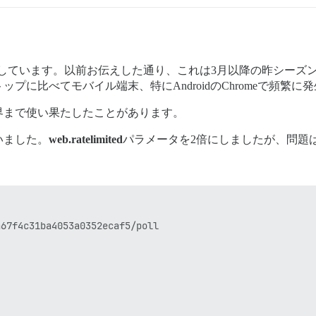
稼働しています。以前お伝えした通り、これは3月以降の昨シー
に比べてモバイル端末、特にAndroidのChromeで頻繁に
界まで使い果たしたことがあります。
いました。
web.ratelimited
パラメータを2倍にしましたが、問題
：
67f4c31ba4053a0352ecaf5/poll
