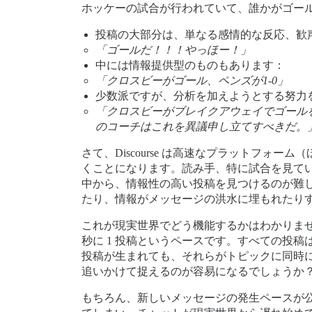
ホッケーの試合が行われていて、誰かがゴー
投稿の大部分は、単なる感情的な反応、歓
「ゴールだ！！！やっほー！」
中には情報提供型のものもあります：
「クロスビーがゴール、ペンズが1-0」
少数派ですが、分析を加えようとする努力
「クロスビーがブレイクアウェイでゴール
のコーチはこれを異議申し立てすべきだ。
さて、Discourse は高速なプラットフ
くことになります。読み手、特に試合を見てい
中から、情報性の高い投稿を見つけるのが難
たり、情報がメッセージの洪水に埋もれたり
これが現実世界でどう機能するかはわかりま
秒に 1 投稿というペースです。すべての投稿
投稿が生まれても、それらがトピックに同時に
追いかけて捉えるのが容易になるでしょうか
もちろん、新しいメッセージの発生ペースが