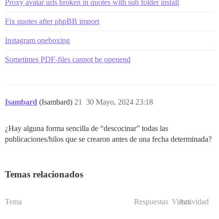
Proxy avatar urls broken in quotes with sub folder install
Fix quotes after phpBB import
Instagram oneboxing
Sometimes PDF-files cannot be openend
Isambard
(Isambard)
21
30 Mayo, 2024 23:18
¿Hay alguna forma sencilla de “descocinar” todas las
publicaciones/hilos que se crearon antes de una fecha determinada?
Temas relacionados
Tema
Respuestas
Vistas
Actividad