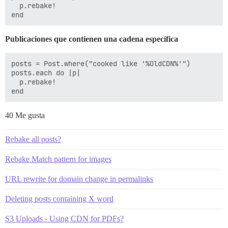
  p.rebake!

Publicaciones que contienen una cadena específica
posts = Post.where("cooked like '%OldCDN%'")

posts.each do |p|

  p.rebake!

40 Me gusta
Rebake all posts?
Rebake Match pattern for images
URL rewrite for domain change in permalinks
Deleting posts containing X word
S3 Uploads - Using CDN for PDFs?