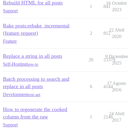
Rebuild HTML for all posts
16 Octubre
1
841
2023
Support
Rake posts:rebake_incremental
22 Abril
(feature request)
2
812
2020
Feature
Replace a string in all posts
9 Diciembre
26
23379
2025
Self-Hosting
how-to
Batch processing to search and
17 Agosto
replace in all posts
6
4144
2016
Development
rest-api
How to regenerate the cooked
24 Abril
column from the raw
1
2146
2017
Support