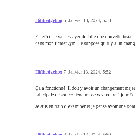
  DISCOURSE_SMTP_ADDRESS:  [REDACTED]

  DISCOURSE_SMTP_PORT: 587

  DISCOURSE_SMTP_USER_NAME:  [REDACTED]

  DISCOURSE_SMTP_PASSWORD: " [REDACTED]"
Hifihedgehog
6
Janvier 13, 2024, 5:38
  #DISCOURSE_SMTP_ENABLE_START_TLS: true
  ## Si vous avez ajouté le modèle Lets 
En effet. Je vais essayer de faire une nouvelle instal
  #LETSENCRYPT_ACCOUNT_EMAIL: me@example
dans mon fichier .yml. Je suppose qu’il y a un chan
  ## L'adresse CDN pour cette instance D
  ## voir https://meta.discourse.org/t/1
  #DISCOURSE_CDN_URL: //discourse-cdn.ex
Hifihedgehog
7
Janvier 13, 2024, 5:52
  DISCOURSE_MAXMIND_LICENSE_KEY: [REDACT
## Le conteneur Docker est sans état ; t
Ça a fonctionné. Il doit y avoir un changement maje
volumes:

  - volume:

principale de son conteneur :
ne pas
mettre à jour !)
      host: /var/discourse/shared/tablet
      guest: /shared

Je suis en train d’examiner et je pense avoir une bonn
  - volume:

      host: /var/discourse/shared/tablet
      guest: /var/log

## Les plugins vont ici

Hifihedgehog
8
Janvier 13, 2024, 5:59