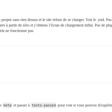
propre sans rien dessus et le site refuse de se charger. Voir le .yml. Pa
rer à partir de zéro et j’obtiens l’écran de chargement infini. Pas de p
 sont prises en charge ? Dépend de la mémoire et des cœu
ela ne fonctionne pas.
tstrap en fonction des CPU détectés, ou vous pouvez le r
te instance Discourse répondra

era pas avec un simple numéro IP.

iew

onteneur démarre avec le même

écifié ci-dessus (défaut "$hostname-$config")

par des virgules qui seront faits administrateurs et dév
r exemple 'user1@example.com,user2@example.com'

letpc.review'

P utilisé pour valider les nouveaux comptes et envoyer d
 et le mot de passe sont requis

er
beta
et passer à
tests-passed
pour voir si vous pouvez récupérer 
mot de passe SMTP peut causer des problèmes !
