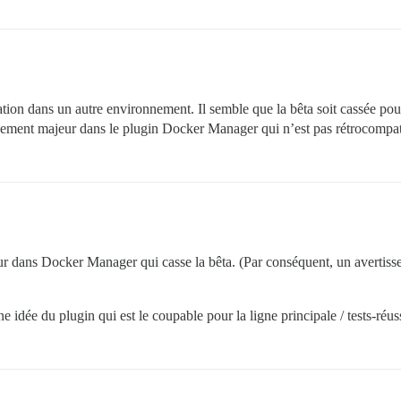


           # (facultatif, défaut true)

Encrypt, décommentez ci-dessous pour obtenir un certific
lation dans un autre environnement. Il semble que la bêta soit cassée pou
.com

gement majeur dans le plugin Docker Manager qui n’est pas rétrocompat
iscourse (configurée pour tirer)

4857 pour les détails

ample.com

ED]

outes les données sont stockées dans /shared

ur dans Docker Manager qui casse la bêta. (Par conséquent, un avertiss
pcreview

e idée du plugin qui est le coupable pour la ligne principale / tests-réuss
pcreview/log/var-log
