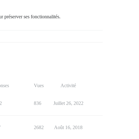
r préserver ses fonctionnalités.
z et modifiez :

cuter qu'une seule fois.

nses
Vues
Activité
2
836
Juillet 26, 2022
7
2682
Août 16, 2018