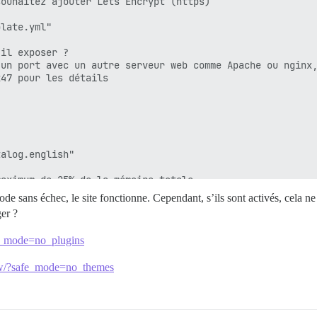
ouhaitez ajouter Lets Encrypt (https)

late.yml"

il exposer ?

un port avec un autre serveur web comme Apache ou nginx,
47 pour les détails

alog.english"

aximum de 25% de la mémoire totale.

tstrap en fonction de la RAM détectée, ou vous pouvez le
ode sans échec, le site fonctionne. Cependant, s’ils sont activés, cela 
ger ?
tri, mais ajoute de la consommation mémoire par connexio
fe_mode=no_plugins
iew/?safe_mode=no_themes
it-il utiliser ? (défaut : tests-passed)

défaut : 10m)
