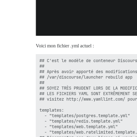
Voici mon fichier .yml actuel :
## C'est le modèle de conteneur Discours
##

## Après avoir apporté des modifications
## /var/discourse/launcher rebuild app

##

## SOYEZ TRÈS PRUDENT LORS DE LA MODIFIC
## LES FICHIERS YAML SONT EXTRÊMEMENT SE
## visitez http://www.yamllint.com/ pour
templates:

  - "templates/postgres.template.yml"

  - "templates/redis.template.yml"

  - "templates/web.template.yml"

  - "templates/web.ratelimited.template.