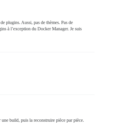
s de plugins. Aussi, pas de thèmes. Pas de
lugins à l’exception du Docker Manager. Je suis
rs CPU.

emplacer

eloppeurs

es notifications

une build, puis la reconstruire pièce par pièce.