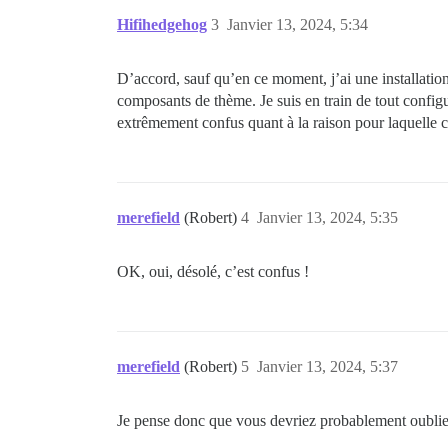
  upload_size: 8196m

Hifihedgehog
3
Janvier 13, 2024, 5:34
env:

  LANG: en_US.UTF-8

  # DISCOURSE_DEFAULT_LOCALE: en

D’accord, sauf qu’en ce moment, j’ai une installation 
composants de thème. Je suis en train de tout configu
  ## Combien de requêtes web simultanées
extrêmement confus quant à la raison pour laquelle c
  ## sera défini automatiquement par boo
  UNICORN_WORKERS: 8

  ## TODO : Le nom de domaine auquel cet
  ## Obligatoire. Discourse ne fonctionn
merefield
(Robert)
4
Janvier 13, 2024, 5:35
  DISCOURSE_HOSTNAME: forum.tabletpc.rev
  ## Décommentez si vous voulez que le c
OK, oui, désolé, c’est confus !
  ## nom d'hôte (-h option) que celui sp
  #DOCKER_USE_HOSTNAME: true

  ## TODO : Liste des e-mails délimités 
  ## lors de la première inscription, pa
  DISCOURSE_DEVELOPER_EMAILS: 'admin@tab
merefield
(Robert)
5
Janvier 13, 2024, 5:37
  ## TODO : Le serveur de messagerie SMT
  # L'ADRESSE SMTP, le nom d'utilisateur
Je pense donc que vous devriez probablement oubli
  # ATTENTION, le caractère '#' dans le 