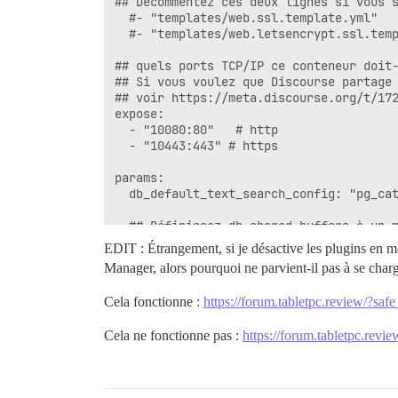
## Décommentez ces deux lignes si vous s
  #- "templates/web.ssl.template.yml"

  #- "templates/web.letsencrypt.ssl.temp
## quels ports TCP/IP ce conteneur doit-
## Si vous voulez que Discourse partage 
## voir https://meta.discourse.org/t/172
expose:

  - "10080:80"   # http

  - "10443:443" # https

params:

  db_default_text_search_config: "pg_cat
  ## Définissez db_shared_buffers à un m
  ## sera défini automatiquement par boo
EDIT : Étrangement, si je désactive les plugins en m
  db_shared_buffers: "2048MB"

Manager, alors pourquoi ne parvient-il pas à se char
  ## peut améliorer les performances de 
Cela fonctionne :
https://forum.tabletpc.review/?sa
  #db_work_mem: "40MB"

Cela ne fonctionne pas :
https://forum.tabletpc.rev
  ## Quelle révision Git ce conteneur do
  version: beta

  ## Taille maximale de téléchargement (