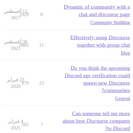
Dynamic of community with a
11 أغسطس
chat and discourse page
2929
6
2017
Community Building
Effectively using Discourse
30 أغسطس
together with group chat
6883
11
2021
Blog
Do you think the upcoming
Discord age verification could
23 فبراير
spawn new Discourse
879
23
2026
communites?
General
Can someone tell me more
about how Discourse compares
4 فبراير
501
7
2025
to Discord?