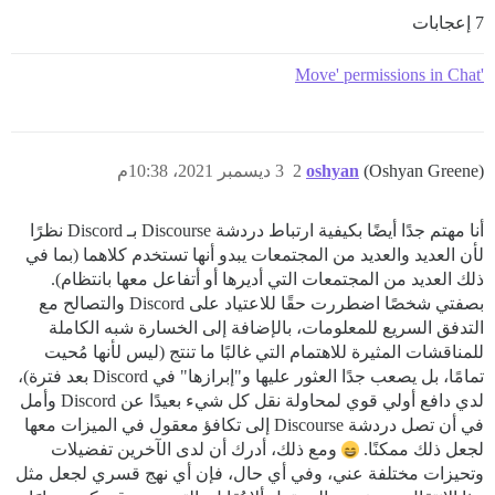
7 إعجابات
'Move' permissions in Chat
(Oshyan Greene)
oshyan
2
3 ديسمبر 2021، 10:38م
أنا مهتم جدًا أيضًا بكيفية ارتباط دردشة Discourse بـ Discord نظرًا
لأن العديد والعديد من المجتمعات يبدو أنها تستخدم كلاهما (بما في
ذلك العديد من المجتمعات التي أديرها أو أتفاعل معها بانتظام).
بصفتي شخصًا اضطررت حقًا للاعتياد على Discord والتصالح مع
التدفق السريع للمعلومات، بالإضافة إلى الخسارة شبه الكاملة
للمناقشات المثيرة للاهتمام التي غالبًا ما تنتج (ليس لأنها مُحيت
تمامًا، بل يصعب جدًا العثور عليها و"إبرازها" في Discord بعد فترة)،
لدي دافع أولي قوي لمحاولة نقل كل شيء بعيدًا عن Discord وأمل
في أن تصل دردشة Discourse إلى تكافؤ معقول في الميزات معها
لجعل ذلك ممكنًا.
ومع ذلك، أدرك أن لدى الآخرين تفضيلات
وتحيزات مختلفة عني، وفي أي حال، فإن أي نهج قسري لجعل مثل