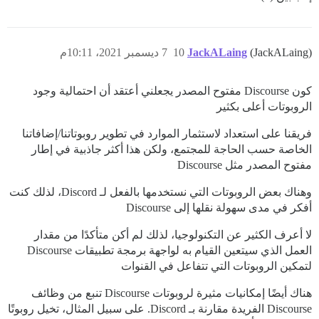
(JackALaing)
JackALaing
10
7 ديسمبر 2021، 10:11م
كون Discourse مفتوح المصدر يجعلني أعتقد أن احتمالية وجود
الروبوتات أعلى بكثير
فريقنا على استعداد لاستثمار الموارد في تطوير روبوتاتنا/إضافاتنا
الخاصة حسب الحاجة للمجتمع، ولكن هذا أكثر جاذبية في إطار
مفتوح المصدر مثل Discourse
وهناك بعض الروبوتات التي نستخدمها بالفعل لـ Discord، لذلك كنت
أفكر في مدى سهولة نقلها إلى Discourse
لا أعرف الكثير عن التكنولوجيا، لذلك لم أكن متأكدًا من مقدار
العمل الذي سيتعين القيام به لواجهة برمجة تطبيقات Discourse
لتمكين الروبوتات التي تتفاعل في القنوات
هناك أيضًا إمكانيات مثيرة لروبوتات Discourse تنبع من وظائف
Discourse الفريدة مقارنة بـ Discord. على سبيل المثال، تخيل روبوتًا