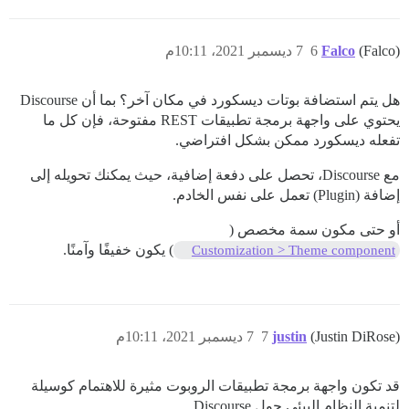
(Falco)
Falco
6
7 ديسمبر 2021، 10:11م
هل يتم استضافة بوتات ديسكورد في مكان آخر؟ بما أن Discourse
يحتوي على واجهة برمجة تطبيقات REST مفتوحة، فإن كل ما
تفعله ديسكورد ممكن بشكل افتراضي.
مع Discourse، تحصل على دفعة إضافية، حيث يمكنك تحويله إلى
إضافة (Plugin) تعمل على نفس الخادم.
أو حتى مكون سمة مخصص (
) يكون خفيفًا وآمنًا.
Customization > Theme component
(Justin DiRose)
justin
7
7 ديسمبر 2021، 10:11م
قد تكون واجهة برمجة تطبيقات الروبوت مثيرة للاهتمام كوسيلة
لتنمية النظام البيئي حول Discourse