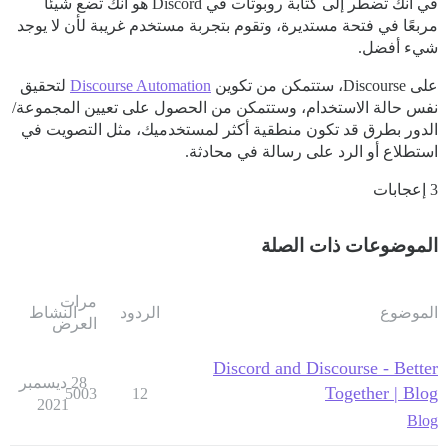
في أنك تضطر إلى كتابة روبوتات في Discord هو أنك تضع شيئًا
مربعًا في فتحة مستديرة، وتقوم بتجربة مستخدم غريبة لأن لا يوجد
شيء أفضل.
على Discourse، ستتمكن من تكوين
Discourse Automation
لتحقيق
نفس حالة الاستخدام، وستتمكن من الحصول على تعيين المجموعة/
الدور بطرق قد تكون منطقية أكثر لمستخدميك، مثل التصويت في
استطلاع أو الرد على رسالة في محادثة.
3 إعجابات
الموضوعات ذات الصلة
مرات
الموضوع
الردود
النشاط
العرض
Discord and Discourse - Better
28 ديسمبر
Together | Blog
5003
12
2021
Blog