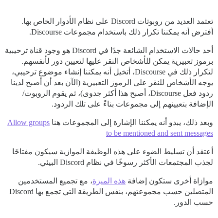
تعتمد العديد من روبوتات Discord على نظام الأدوار الخاص بها.
أفترض أنه يمكننا تكرار ذلك باستخدام مجموعات Discourse.
أحد حالات الاستخدام الشائعة جدًا في Discord هو وجود قناة ترحيبية
برموز تعبيرية يمكن للأشخاص النقر عليها لتعيين دور لأنفسهم.
لتكرار ذلك في Discourse، أتخيل أنه يمكننا إنشاء موضوع ترحيبي،
يوجه الأشخاص للنقر على الرموز التعبيرية (الآن بعد أن أصبح لدينا
ردود فعل Discourse، أصبح هذا أكثر جدوى)، ثم يقوم الروبوت/
الإضافة بتعيينهم إلى مجموعات بناءً على تلك الردود.
وبعد ذلك، يبدو أنه يمكننا الإشارة إلى المجموعات هنا
Allow groups
to be mentioned and sent messages
أعتقد أن تسليط الضوء على هذه الوظيفة الموازية سيكون مفتاحًا
لجذب المجتمعات الأكثر رسوخًا في نظام Discord البيئي.
موازاة أخرى ستكون إضافة
هذه الميزة
، مع تجميع المستخدمين
المتصلين حسب مجموعتهم، بنفس الطريقة التي تجمع بها Discord
حسب الدور.