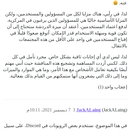
عنه.
لذا، في رأيي، هناك مزايا لكل من المسؤولين والمستخدمين، ولكن
المزايا الأساسية حاليًا هي للمسؤولين الذين يرغبون في المركزية.
لدفع اعتماد المستخدمين، أعتقد أن ميزة الدردشة ستحتاج إلى أن
تكون قوية وسهلة الاستخدام قدر الإمكان. أتوقع صعودًا قليلًا في
إقناع المستخدمين في واحد على الأقل من هذه المجتمعات
بالانتقال.
لذا، ليس لدي أي إجابات ثاقبة بشكل خاص. مجرد تأمل في كل
ذلك. لكنني أردت المساهمة وتشجيع هذه المناقشة حيث أنني مهتم
أيضًا بكيفية تعامل الأشخاص مع هذا الأمر، وما هي الموارد والميزات
وما إلى ذلك التي يشعرون أنها ستمكنهم من القيام بذلك بفعالية.
إعجاب واحد (1)
(JackALaing)
JackALaing
3
7 ديسمبر 2021، 10:11م
في هذا الموضوع، نستخدم بعض الروبوتات في Discord، على سبيل