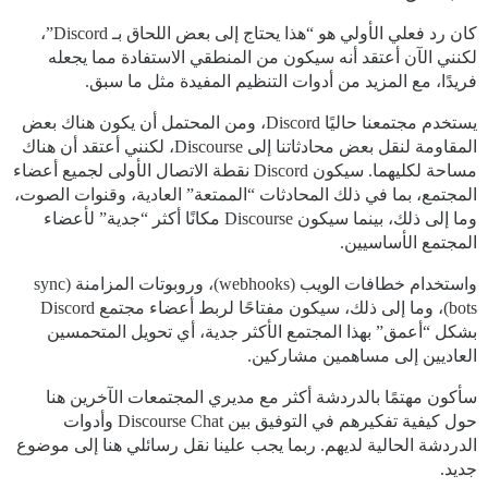
كان رد فعلي الأولي هو “هذا يحتاج إلى بعض اللحاق بـ Discord”،
لكنني الآن أعتقد أنه سيكون من المنطقي الاستفادة مما يجعله
فريدًا، مع المزيد من أدوات التنظيم المفيدة مثل ما سبق.
يستخدم مجتمعنا حاليًا Discord، ومن المحتمل أن يكون هناك بعض
المقاومة لنقل بعض محادثاتنا إلى Discourse، لكنني أعتقد أن هناك
مساحة لكليهما. سيكون Discord نقطة الاتصال الأولى لجميع أعضاء
المجتمع، بما في ذلك المحادثات “الممتعة” العادية، وقنوات الصوت،
وما إلى ذلك، بينما سيكون Discourse مكانًا أكثر “جدية” لأعضاء
المجتمع الأساسيين.
واستخدام خطافات الويب (webhooks)، وروبوتات المزامنة (sync
bots)، وما إلى ذلك، سيكون مفتاحًا لربط أعضاء مجتمع Discord
بشكل “أعمق” بهذا المجتمع الأكثر جدية، أي تحويل المتحمسين
العاديين إلى مساهمين مشاركين.
سأكون مهتمًا بالدردشة أكثر مع مديري المجتمعات الآخرين هنا
حول كيفية تفكيرهم في التوفيق بين Discourse Chat وأدوات
الدردشة الحالية لديهم. ربما يجب علينا نقل رسائلي هنا إلى موضوع
جديد.