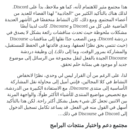
هذا مجتمع مثير للاهتمام لأنه، كما هو ملاحظ، بدأ على Discord.
لذلك هناك بالتأكيد الكثير من “الجاذبية” لهذا الفضاء للعديد من
أعضاء المجتمع. ومع ذلك، كان النشاط منخفضًا في الأشهر العديدة
الماضية على كل من Discord و Discourse. كانت لدينا أيضًا
مشكلات ملحوظة حيث تحدث مناقشات رائعة بشكل لا يصدق في
دردشة Discord، ومن الصعب جدًا نقلها إلى مناقشات Discourse
(حيث تنتمي بحق نظرًا لعمقها، ومدى فائدتها في الحفظ للمستقبل،
والمشاركة بمرور الوقت، وما إلى ذلك). إن وظيفة دردشة
Discourse الجيدة بالفعل لنقل مجموعة من الرسائل إلى موضوع
جديد أو موجود هي بمثابة حلم تحقق.
لذا، على الرغم من أن القرار ليس لي وحدي، نظرًا لانخفاض
النشاط في كلا المجالين، فإنني أميل إلى محاولة نقل المشاركة
الأساسية إلى منتدى Discourse، مع الاستفادة الكبيرة من الدردشة،
مع تخصيص مواضيع المنتدى للأشياء الأكثر طولًا، والواجهة المرنة
بين الاثنين تجعل كل شيء يعمل بشكل أكثر راحة. لكن هذا بالتأكيد
أسهل في القول منه في الفعل. قد يساعد تكامل تسجيل الدخول
إلى Discord في Discourse في ذلك…
مجتمع دعم واختبار منتجات البرامج