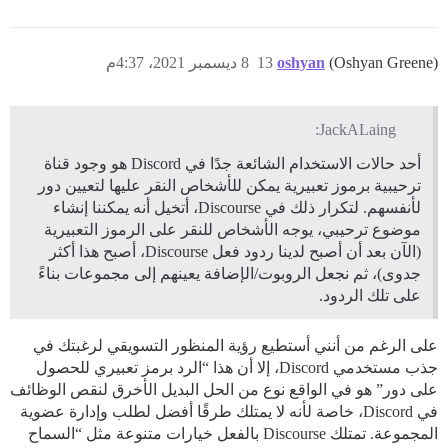
(Oshyan Greene)
oshyan
13
8 ديسمبر 2021، 4:37م
JackALaing:
أحد حالات الاستخدام الشائعة جدًا في Discord هو وجود قناة
ترحيبية برموز تعبيرية يمكن للأشخاص النقر عليها لتعيين دور
لأنفسهم. لتكرار ذلك في Discourse، أتخيل أنه يمكننا إنشاء
موضوع ترحيبي، يوجه الأشخاص للنقر على الرموز التعبيرية
(الآن بعد أن أصبح لدينا ردود فعل Discourse، أصبح هذا أكثر
جدوى)، ثم نجعل الروبوت/الإضافة يعينهم إلى مجموعات بناءً
على تلك الردود.
على الرغم من أنني أستطيع رؤية المنظور التسويقي لرغبتك في
جذب مستخدمي Discord، إلا أن هذا “الرد برمز تعبيري للحصول
على دور” هو في الواقع نوع من الحل البديل الأخرق لنقص الوظائف
في Discord، خاصة لأنه لا يمتلك طرقًا أفضل لطلب وإدارة عضوية
المجموعة. تمتلك Discourse بالفعل خيارات متنوعة مثل “السماح