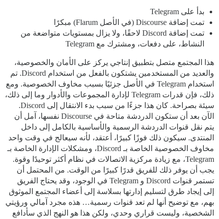
بدأ على Telegram
تمت إضافة Discourse (في الأصل Flarum) مبكرًا
تمت إضافة Discord لاحقًا، ولا يزال بمستويات متواضعة من
النشاط، على دفعات، ومشترك مع Telegram
هذا المجتمع متصل بتطبيق إنتاجي يركز على الأمان والخصوصية،
والعديد من المستخدمين يشتكون بالفعل من استخدام Discord. تم
استخدام Telegram في الأصل جزئيًا بسبب مخاوف الخصوصية. ومع
ذلك، فإن قدرات Telegram لإدارة المجموعات والأدوار وما إلى ذلك،
سيئة بصراحة. كان هذا جزءًا من سبب بدء الانتقال إلى Discord.
الآن بعد أن ستكون الدردشة متاحة في Discourse نفسها، آمل أن
يتم نقل قنوات الدردشة الرسمية والأساسية بالكامل إلى داخل
المنتدى. سيكون ذلك فوزًا كبيرًا، أعتقد، لأنه سيعالج في وقت واحد
مخاوف الخصوصية الخاصة بـ Discord، ومشكلات الإدارة الخاصة بـ
Telegram، مع زيادة مركزية الاتصالات في نظام أكثر توحيدًا وقوة.
يجب أن يوفر ذلك للفريق قدرًا كبيرًا من الوقت. من المحتمل أن
تستمر قنوات Discord و Telegram في الوجود، وقد يحتاج الفريق
إلى إيجاد طرق لتسليم إدارتها بسلاسة إلى أعضاء المجتمع الموثوق
بهم، مع توضيح أنها لم تعد قنوات رسمية… هذه مجرد آمالي ورؤيتي
الشخصية، وليست قراري وحدي، ولكن هذا هو النهج الذي سأدافع