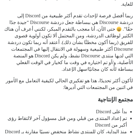
للغاية.
ربما أفضل فرصة لإحداث تقدم أكثر طبيعية من Discord إلى
دردشة Discourse هي ببساطة جعل دردشة Discourse “جيدة جدًا
حقًا”.
حتى الآن، أنا معجب بالتقدم المبكر، لكنني أعرف أن هناك
الكثير لوظائف الدردشة، ومن المحتمل ألا تكون أولوية قصوى
للفريق (ربما أكون مخطئًا بشأن ذلك). أعتقد أنه ربما تكون دردشة
Discourse أكثر طبيعية وسهولة في الانتقال إليها في المجتمعات
التي لديها منتدى Discourse نشط، ولم يكن Discord هو المنصة
الأصلية، و/أو تم اختياره في وقت ما كخيار في الوقت الفعلي
ببساطة لأنه كان مجانيًا/سهل الإعداد.
لأكون أكثر تحديدًا، هذا هو تفكيري الحالي لكيفية التعامل مع الأمور
في اثنين من المجتمعات التي أديرها:
مجتمع الإنتاجية
بدأ على Discord
تم إعداد المنتدى من قبلي ومن قبل مسؤول آخر لالتقاط رؤى
أكبر من Discord
منذ البداية، كان للمنتدى نشاط منخفض نسبيًا مقارنة بـ Discord