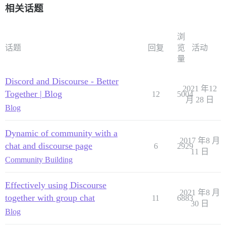
相关话题
浏
话题
回复
览
活动
量
Discord and Discourse - Better
2021 年12
Together | Blog
12
5004
月 28 日
Blog
Dynamic of community with a
2017 年8 月
chat and discourse page
6
2929
11 日
Community Building
Effectively using Discourse
2021 年8 月
together with group chat
11
6883
30 日
Blog