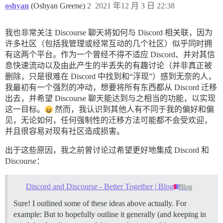
oshyan
(Oshyan Greene)
2
2021 年12 月 3 日 22:38
我也非常关注 Discourse 聊天将如何与 Discord 相关联，因为
许多社区（包括我管理或经常互动的几个社区）似乎同时拥
有这两个平台。作为一个曾经不得不适应 Discord、并对其信
息快速流动以及由此产生的半丢失的有趣讨论（并非真正被
删除，只是很难在 Discord 中找到和“浮现”）感到无奈的人，
我最初有一个强烈的冲动，想要将所有东西都从 Discord 迁移
出去，并希望 Discourse 聊天能达到与之相当的功能，以实现
这一目标。
然而，我认识到其他人有不同于我的偏好和偏
见，无论如何，任何强制性的迁移方法可能都不会受欢迎，
并且很容易对现有社区造成损害。
出于这些原因，我之前曾讨论过希望更好地集成 Discord 和
Discourse：
Discord and Discourse - Better Together | Blog
Blog
Sure! I outlined some of these ideas above actually. For
example: But to hopefully outline it generally (and keeping in