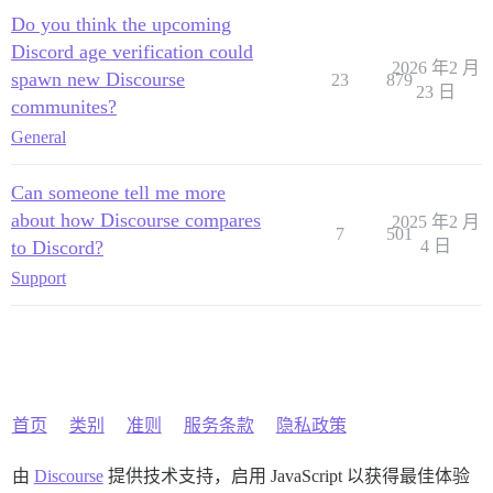
Do you think the upcoming
Discord age verification could
2026 年2 月
spawn new Discourse
23
879
23 日
communites?
General
Can someone tell me more
about how Discourse compares
2025 年2 月
7
501
to Discord?
4 日
Support
首页
类别
准则
服务条款
隐私政策
由
Discourse
提供技术支持，启用 JavaScript 以获得最佳体验