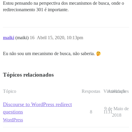
Estou pensando na perspectiva dos mecanismos de busca, onde o
redirecionamento 301 é importante.
maiki
(maiki)
16
Abril 15, 2020, 10:13pm
Eu não sou um mecanismo de busca, não saberia.
Tópicos relacionados
Tópico
Respostas
Visualizações
Atividade
Discourse to WordPress redirect
9 de Maio de
questions
8
1131
2018
WordPress