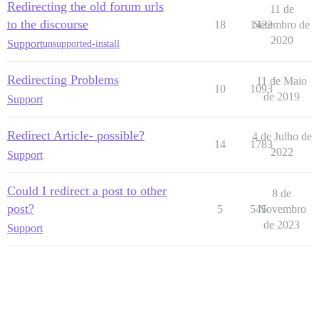
Redirecting the old forum urls
11 de
to the discourse
18
1423
Setembro de
2020
Support
unsupported-install
Redirecting Problems
11 de Maio
10
1093
de 2019
Support
Redirect Article- possible?
4 de Julho de
14
1783
2022
Support
Could I redirect a post to other
8 de
post?
5
545
Novembro
de 2023
Support