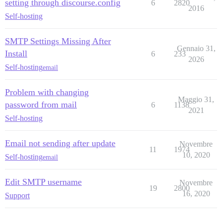
setting through discourse.config
6
2820
2016
Self-hosting
SMTP Settings Missing After
Gennaio 31,
Install
6
233
2026
Self-hosting
email
Problem with changing
Maggio 31,
password from mail
6
1138
2021
Self-hosting
Email not sending after update
Novembre
11
1974
10, 2020
Self-hosting
email
Edit SMTP username
Novembre
19
2800
16, 2020
Support