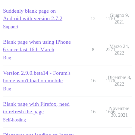
Suddenly blank page on
Giugno 9,
Android with version 2.7.2
12
1110
2021
Support
Blank page when using iPhone
Marzo 24,
6 since last 16th March
8
2271
2022
Bug
Version 2.9.0.beta14 - Forum's
Dicembre 8,
home won't load on mobile
16
1176
2022
Bug
Blank page with Firefox, need
Novembre
to refresh the page
16
1656
30, 2021
Self-hosting