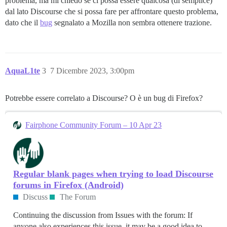
problema, ma mi chiedo se ci possa essere qualcosa (di semplice)
dal lato Discourse che si possa fare per affrontare questo problema,
dato che il
bug
segnalato a Mozilla non sembra ottenere trazione.
AquaL1te
3
7 Dicembre 2023, 3:00pm
Potrebbe essere correlato a Discourse? O è un bug di Firefox?
Fairphone Community Forum – 10 Apr 23
Regular blank pages when trying to load Discourse
forums in Firefox (Android)
Discuss
The Forum
Continuing the discussion from Issues with the forum: If
anyone also experiences this issue, it may be a good idea to