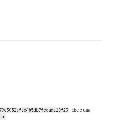
79e3052efe64b5db7fecada10f23
, che è una
n 