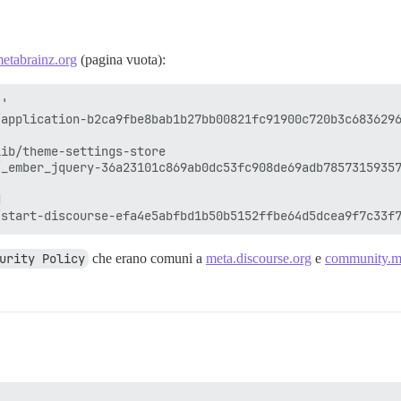
etabrainz.org
(pagina vuota):
'

application-b2ca9fbe8bab1b27bb00821fc91900c720b3c6836296
ib/theme-settings-store

_ember_jquery-36a23101c869ab0dc53fc908de69adb78573159357


urity Policy
che erano comuni a
meta.discourse.org
e
community.me