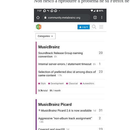
Non riesco a riprodurre il problema né su Firefox n