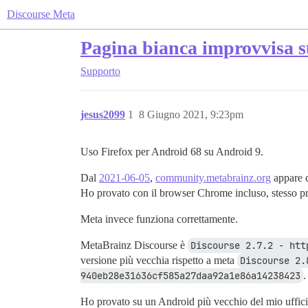
Discourse Meta
Pagina bianca improvvisa su
Supporto
jesus2099
1
8 Giugno 2021, 9:23pm
Uso Firefox per Android 68 su Android 9.
Dal
2021-06-05
,
community.metabrainz.org
appare c
Ho provato con il browser Chrome incluso, stesso p
Meta invece funziona correttamente.
MetaBrainz Discourse è
Discourse 2.7.2 - htt
versione più vecchia rispetto a meta
Discourse 2.
940eb28e31636cf585a27daa92a1e86a14238423
.
Ho provato su un Android più vecchio del mio uffic