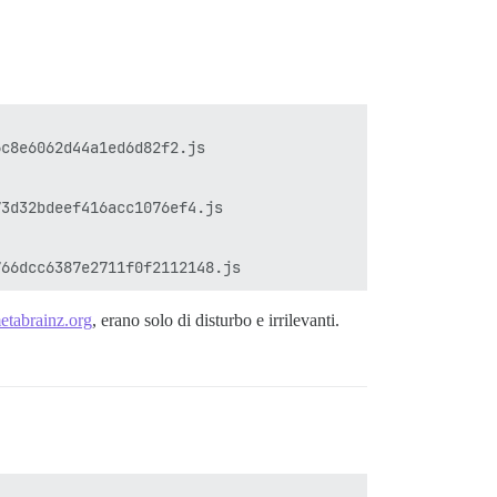
c8e6062d44a1ed6d82f2.js

3d32bdeef416acc1076ef4.js

tabrainz.org
, erano solo di disturbo e irrilevanti.