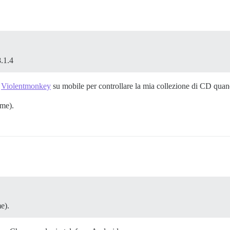
8.1.4
e
Violentmonkey
su mobile per controllare la mia collezione di CD quan
ome).
e).