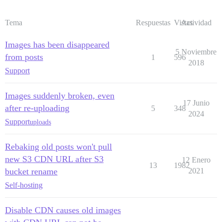
Tema
Respuestas
Vistas
Actividad
Images has been disappeared
5 Noviembre
from posts
1
596
2018
Support
Images suddenly broken, even
17 Junio
after re-uploading
5
348
2024
Support
uploads
Rebaking old posts won't pull
new S3 CDN URL after S3
12 Enero
13
1982
bucket rename
2021
Self-hosting
Disable CDN causes old images