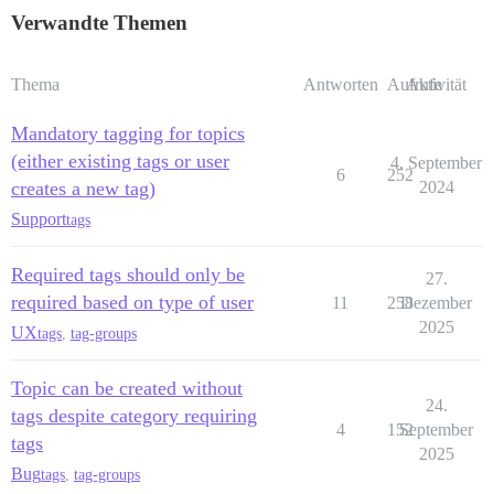
Verwandte Themen
Thema
Antworten
Aufrufe
Aktivität
Mandatory tagging for topics
(either existing tags or user
4. September
6
252
creates a new tag)
2024
Support
tags
Required tags should only be
27.
required based on type of user
11
258
Dezember
2025
UX
tags
,
tag-groups
Topic can be created without
24.
tags despite category requiring
4
152
September
tags
2025
Bug
tags
,
tag-groups