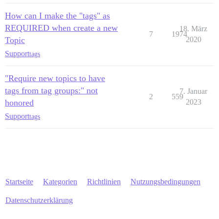
How can I make the "tags" as
REQUIRED when create a new
18. März
7
1974
Topic
2020
Support
tags
"Require new topics to have
tags from tag groups:" not
7. Januar
2
559
honored
2023
Support
tags
Startseite
Kategorien
Richtlinien
Nutzungsbedingungen
Datenschutzerklärung