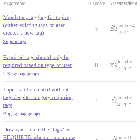
Argomento
Risposte
Visualizzazioni
Attività
Mandatory tagging for topics
(either existing tags or user
Settembre 4,
6
252
creates a new tag)
2024
Support
tags
Required tags should only be
Dicembre
required based on type of user
11
259
27, 2025
UX
tags
,
tag-groups
Topic can be created without
tags despite category requiring
Settembre
4
156
tags
24, 2025
Bug
tags
,
tag-groups
How can I make the "tags" as
REQUIRED when create a new
Marzo 18,